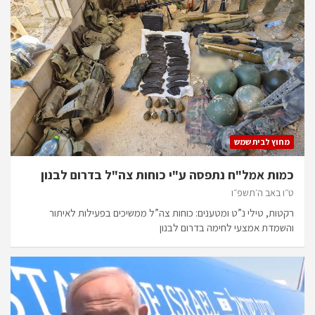
מחוץ לבית שמש
כמות אמל"ח נתפסה ע"י כוחות צה"ל בדרום לבנון
ט״ו באב ה׳תשפ״ו
רקטות, טילי נ”ט ומטענים: כוחות צה”ל ממשיכים בפעילות לאיתור
והשמדת אמצעי לחימה בדרום לבנון