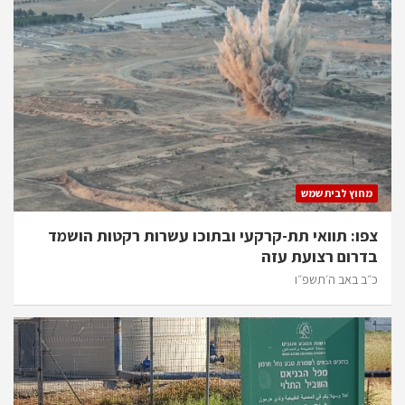
מחוץ לבית שמש
צפו: תוואי תת-קרקעי ובתוכו עשרות רקטות הושמד
בדרום רצועת עזה
כ״ב באב ה׳תשפ״ו