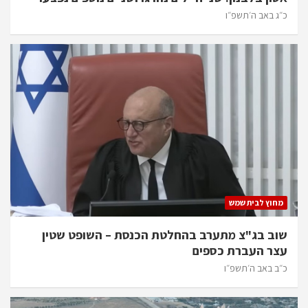
כ״ג באב ה׳תשפ״ו
מחוץ לבית שמש
שוב בג"צ מתערב בהחלטת הכנסת – השופט שטין
עצר העברת כספים
כ״ב באב ה׳תשפ״ו