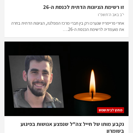
זו רשימת הציונות הדתית לכנסת ה-26
י״ב באב ה׳תשפ״ו
אחרי פריימריז שנערכו רק בין חברי מרכז המפלגה, הציונות הדתית בחרה
את מועמדיה לרשימת הכנסת ה-26.…
מחוץ לבית שמש
נקבע מותו של חייל צה"ל שנפצע אנושות בפיגוע
בשומרון