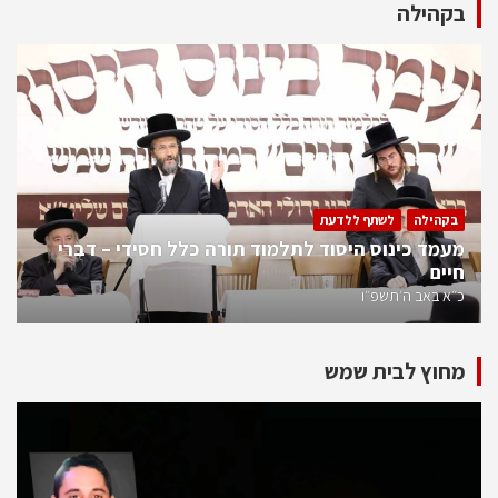
בקהילה
בקהילה
לשתף ללדעת
מעמד כינוס היסוד לתלמוד תורה כלל חסידי – דברי
חיים
כ״א באב ה׳תשפ״ו
מחוץ לבית שמש