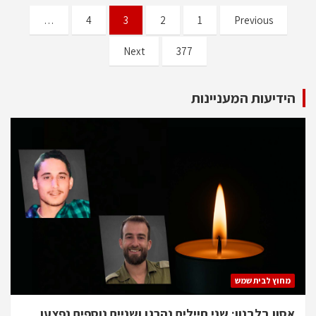
…
4
3
2
1
Previous
Next
377
הידיעות המעניינות
מחוץ לבית שמש
אסון בלבנון: שני חיילים נהרגו ושניים נוספים נפצעו