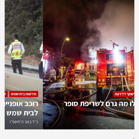
חדשות בית שמש
לשתף ללדעת
החוקרים גילו מה גרם לשריפת סופר
דניאל בעיר
כ״א באב ה׳תשפ״ו