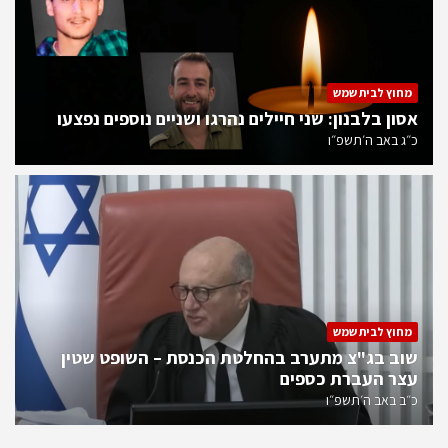
מחוץ לבית שמש
אסון בלבנון: שני חיילים נהרגו ושניים נוספים נפצעו
כ״ג באב ה׳תשפ״ו
מחוץ לבית שמש
שוב בג"צ מתערב בהחלטת הכנסת – השופט שטין
עצר העברת כספים
כ״ב באב ה׳תשפ״ו