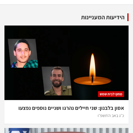
הידיעות המעניינות
מחוץ לבית שמש
אסון בלבנון: שני חיילים נהרגו ושניים נוספים נפצעו
כ״ג באב ה׳תשפ״ו