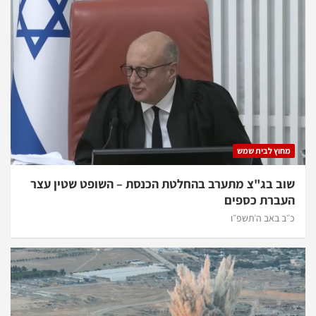
מחוץ לבית שמש
שוב בג"צ מתערב בהחלטת הכנסת – השופט שטין עצר
העברת כספים
כ״ב באב ה׳תשפ״ו