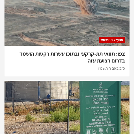
מחוץ לבית שמש
צפו: תוואי תת-קרקעי ובתוכו עשרות רקטות הושמד
בדרום רצועת עזה
כ״ב באב ה׳תשפ״ו