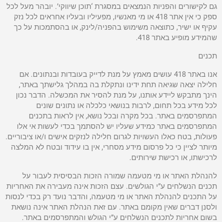
גם לקישורים והפניות הנמצאים במסגרת ‘תוכן שיווקי’. יובהר מעל לכל
ספק כי אין אתר 418 או מי מאנשיו, מפעיליו ובעליו אחראים לכל נזק
עקיף או ישיר, כתוצאה משימוש בהפניה/לינק, או בהסתמכות על כך
שהמידע מופיע באתר 418.
תכנים
אנו באתר 418 עושים מאמץ על מנת לדייק בעובדות ובנתונים. אם
חלילה יצאה שגיאה תחת ידינו ונתקלת בה במהלך גלישתך באתר,
הינך מתבקש ליידע אותנו, על מנת להסיר את המכשלה. הדבר נכון
לכל מידע בכל תחום, לרבות בנושאי כלכלה או נתונים שונים
המתפרסמים באתר. בכל מקרה ובכל נושא, אין לראות בתכנים
המתפרסמים באתר כמידע שעליו יש להסתמך בכדי לעשות אי אלו
פעולות, בטח כאלו העשויות לגרום חלילה לנזקים אישים ו/או ציבוריים.
מיותר לציין כי כל פרסום מידע מסחרי, אין בו עידוד ובטח לא המלצה
לרכישתו, או רכישת שירותים.
להנהלת האתר או מי מטעמה שמורה הזכות הבסיסית לעבור על
תכנים הנשלחים ע”י הגולשים. עצם הזכות אינה מעבירה את האחריות
על התכנים להנהלת האתר או מי מטעמה, והדבר נועד רק בכדי לנסות
ולסנן דברים שאין מקומם באתר. עם זאת הנהלת האתר אינה נושאת
בשום אחריות לתכנים הנשלחים ע”י הגולש והמתפרסמים באתר.