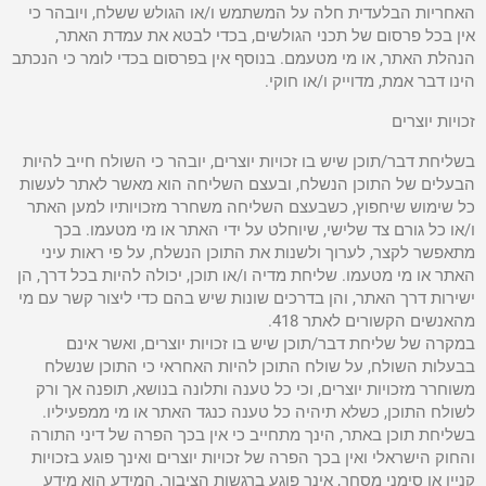
האחריות הבלעדית חלה על המשתמש ו/או הגולש ששלח, ויובהר כי
אין בכל פרסום של תכני הגולשים, בכדי לבטא את עמדת האתר,
הנהלת האתר, או מי מטעמם. בנוסף אין בפרסום בכדי לומר כי הנכתב
הינו דבר אמת, מדוייק ו/או חוקי.
זכויות יוצרים
בשליחת דבר/תוכן שיש בו זכויות יוצרים, יובהר כי השולח חייב להיות
הבעלים של התוכן הנשלח, ובעצם השליחה הוא מאשר לאתר לעשות
כל שימוש שיחפוץ, כשבעצם השליחה משחרר מזכויותיו למען האתר
ו/או כל גורם צד שלישי, שיוחלט על ידי האתר או מי מטעמו. בכך
מתאפשר לקצר, לערוך ולשנות את התוכן הנשלח, על פי ראות עיני
האתר או מי מטעמו. שליחת מדיה ו/או תוכן, יכולה להיות בכל דרך, הן
ישירות דרך האתר, והן בדרכים שונות שיש בהם כדי ליצור קשר עם מי
מהאנשים הקשורים לאתר 418.
במקרה של שליחת דבר/תוכן שיש בו זכויות יוצרים, ואשר אינם
בבעלות השולח, על שולח התוכן להיות האחראי כי התוכן שנשלח
משוחרר מזכויות יוצרים, וכי כל טענה ותלונה בנושא, תופנה אך ורק
לשולח התוכן, כשלא תיהיה כל טענה כנגד האתר או מי ממפעיליו.
בשליחת תוכן באתר, הינך מתחייב כי אין בכך הפרה של דיני התורה
והחוק הישראלי ואין בכך הפרה של זכויות יוצרים ואינך פוגע בזכויות
קניין או סימני מסחר, אינך פוגע ברגשות הציבור, המידע הוא מידע