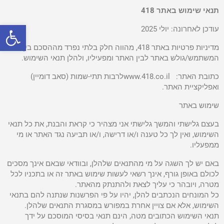
תנאי שימוש באתר 418
פתח 
עודכן לאחרונה: יולי 2025
מדיניות פרטיות באתר 418, מהווה חלק בלתי נפרד מההסכם בין
המשתמש/גולש באתר לבין האתר ומפעיליו, ולהלן תנאי השימוש.
כתובת האתר: www.418.co.ilלרבות תתי-שמות (סאב דומיין)
ואפליקציית האתר.
שימוש באתר
בעצם גלישתי והמשך גלישתי אני מצהיר כי קראת והבנת, את כל תנאי
השימוש, ואין לך כל טענה ו/או דרישה, ו/או תביעה נגד האתר או מי
ממפעליו.
באם יש לך השגה על מי מהתנאים שלהלן, ובוודאי שבאם אינך מסכים
לכולם באופן גורף, אינך רשאי לעשות שימוש באתר זה או בתכניו לכל
מטרה, ויובהר כי עליך לצאת ולהתנתק מהאתר.
כל המונחים הנכתבים להלן, יהיו על פי הפרשנות שנתנה להם בתנאי
השימוש, אלא אם צויין אחרת במפורש במסגרת התנאים שלהלן.
תנאי השימוש הכתובים מטה, הינם תנאי בסיסי המוסכם על ידך