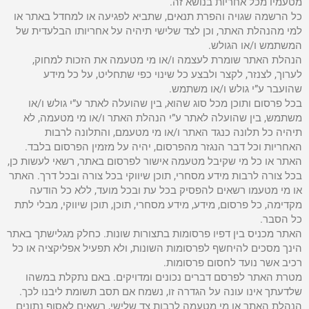
מטעמיו מכל אחריות בנושא זה.
כל הרשמה שגויה והפרת תנאים, שתביא לפגיעה או למחדל באתר או
למי מהנהלת האתר, וכן לצד שלישי תיהיה על אחריותו הבלעדית של
המשתמש ו/או הגולש.
הנהלת האתר שומרת לעצמה ו/או מי מטעמה את הזכות למחוק,
לערוך, לצנזר, לקצר ולבצע כל שינוי כפי שתחליט, על כל מידע
שהועבר ע”י גולש ו/או משתמש.
בכל פרסום ותוכן מכל סוג שהוא, בין שהועלה לאתר ע”י גולש ו/או
משתמש, בין שהועלה לאתר ע”י הנהלת האתר ו/או מי מטעמה, לא
תיהיה כל תלונה כנגד האתר ו/או מי מטעמם, והתלונה לרבות
האחריות וכל דבר הנגזר מהפרסום, יהיה על מזמין הפרסום בלבד.
האתר או כל מי שקיבל מטעמה אישור לפרסום באתר, רשאי לעשות כן,
בכל צורה לרבות מידע מסחרי, תוכן שיווקי בכל צורה ובכל דרך. האתר
או מי מטעמו רשאים להפסיק בכל עת ובכל מועד, ללא כל הודעה
מקדימה, כל פרסום, מידע, מידע מסחרי, תוכן, תוכן שיווקי, מבלי לתת
כל הסבר.
האתר מכניס בין דפיו פרסומות בתצורות שונות. כחלק מגלישתך באתר
הינך מסכים להיחשף לפרסומות השונות, ולא תפעיל אפליקציה או כל
רכיב אשר נועד לחסום פרסומות.
מטרת האתר לפרסם דברים נכונים ומדויקים. באם נתקלת במשהו
שלדעתך אינו עונה על הגדרה זו, נשמח אם תסב תשומת ליבנו לכך.
הנהלת האתר או מי מטעמה לרבות צד שלישי, רשאים לאסוף נתונים