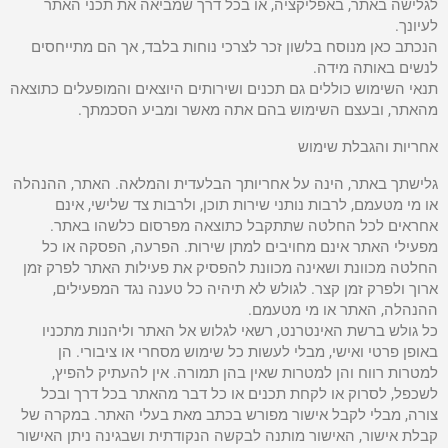
לגלישה באתר, באפליקציה, או בכל דרך שמביאה את תכני האתר
לעיונך.
הנכתב כאן מנוסח בלשון זכר לצרכי נוחות בלבד, אך הם מתייחסים
לנשים באותה מידה.
תנאי השימוש כוללים גם תכנים ושירותים היוצאים והמופעלים כתוצאה
מהאתר, ובעצם השימוש בהם אתה מאשר ומביע הסכמתך.
אחריות והגבלת שימוש
גלישתך באתר, הינה על אחריותך הבלעדית והמלאה. האתר, ההנהלה
או מי מטעמם, לרבות נותני שירות תוכן, ולרבות צד שלישי, אינם
אחראים לכל החלטה שתתקבל כתוצאה מפרסום כלשהו באתר.
מפעילי האתר אינם מחויבים למתן שירות. הפרעה, הפסקה או כל
החלטה מכוונת ושאינה מכוונת להפסיק את פעילות האתר לפרק זמן
ארוך ולפרק זמן קצר. לגולש לא תיהיה כל טענה נגד המפעילים,
ההנהלה, האתר או מי מטעמם.
כל גולש ברשת האינטרנט, רשאי לגלוש אל האתר וליהנות מתכניו
באופן פרטי ואישי, מבלי לעשות כל שימוש מסחרי או ציבורי. הן
למטרות רווח והן למטרות שאין בהן תמורה. אין להעתיק להפיץ,
לשכפל, לסרוק או לקחת תכנים או כל דבר מהאתר בכל דרך ובכל
צורה, מבלי לקבל אישור מפורש בכתב מאת בעלי האתר. במקרה של
קבלת אישור, האישור מותנה לבקשה הנקודתית ושבגינה ניתן האישור