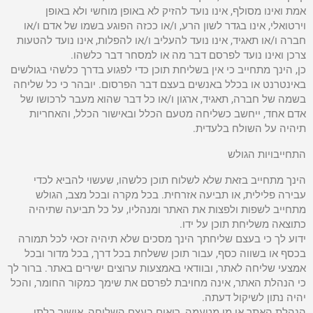
אמת ואינו מסולף, אינו נועד להזיק לא באופן מוחשי ולא באופן
וירטואלי, אינו בגדר לשון הרע, ו/או ככזה הפוגע בשמו של אדם ו/או
חברה ו/או תאגיד, אינו נועד להעליב ו/או להפלות, אינו נועד להטעות
צרכן ואינו נועד לפרסם דבר מה או למסחר דבר כלשהו.
כן, הינך מתחייב כי אין בשליחת תוכן כדי לפגוע בדרך כלשהי בגולשים
באינטרנט או בכלל באנשים בעצם דבר הפרסום. יובהר כי כל שליחה
בשמה של חברה, תאגיד, ארגון ו/או כל דבר שהוא מעבר לרכושו של
אדם אחד, ייחשב כשליחה מטעם הכלל ובאישור הכלל, והאחריות
תיהיה על השולח בלעדית.
התחייבויות הגולש
הינך מתחייב בזאת שלא לשלוח תוכן כלשהו, שעשוי להביא לכדי
עבירה פלילית, או תביעה אזרחית. בכל מקרה ובכל מצב, הגולש
מתחייב לשפות ולפצות את האתר ומנהליו, על כל תביעה שתיהיה
כתוצאה משליחת תוכן על ידו.
ידוע לך כי בעצם שליחתך הינך מסכים שלא תיהיה זכאי לכל תמורה
בכסף או בשווה כסף, עבור תוכן ששלחת בכל דרך, בכל מדור ובכל
אמצעי שליחה לאתר, ובוודאי באמצעות ערוצים ישירים באתר. ברור לך
כי הנהלת האתר, אינה מחויבת לפרסם את שימך כמקור החומר, והכל
יהיה נתון לשיקול דעתה.
הנהלת האתר או מי מטעמה, רואים בעצם השליחה, אישור בלתי