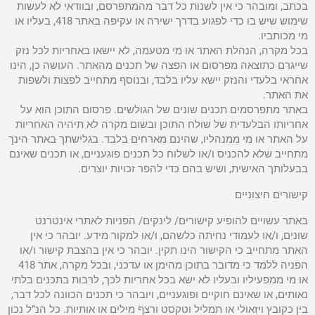
בכתב, ומובהר כי אין לשנות כל דבר מהמתפרסם, ובוודאי לא לעשות
שימוש שיש בו כדי לפגוע בדרך ישירה או עקיפה באתר 418, בעליו או
מי מכותביו.
בכל מקרה, הנהלת האתר או מי מטעמה, לא יישאו באחריות לכל נזק
שייגרם כתוצאה מפרסום או הפצה של תכנים מהאתר. העושה כן, הינו
אחראי בלעדי והנזק יישא עליו בלבד, ובנוסף מתחייב לפצות ולשפות
את האתר.
באתר מתפרסמים תכנים שונים של הגולשים. פרסום התוכן הוא על
אחריותו הבלעדית של שולח התוכן ובשום מקרה לא תיהיה האחריות
על האתר או מי ממנהליו, שהינם מארחים בלבד. בגלישתך באתר הינך
מתחייב שלא להכניס ו/או לשלוח כל תכנים פוגעניים, או תכנים שאינם
בבעלותך האישית, ושיש בהם כדי להפר זכויות יוצרים.
קישורים חיצוניים
באתר עשויים להופיע קישורים/ לינקים/ הפניות לאתרי אינטרנט
שונים, ו/או לעמודי נחיתה כלשהם, ו/או למקור מידע. יובהר כי אין
האתר מתחייב כי הקישור הינו תקין. יובהר כי אין בהצבת קישור ו/או
הפניה ללמד כי מדובר בתוכן מהימן או עדכני, ובכל מקרה, אתר 418
או מי ממפעיליו ובעליו לא ישא בכל אחריות לכך, לרבות בתכנים בלתי
נאותים, או שאינם חוקיים ופוגעניים, ויובהר כי תכנים הכוונה לכל דבר,
בין כקובץ ויזאולי או תמליל וטקסט ורצף מילים או אותיות. כל הנ”ל נכון