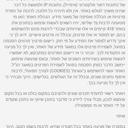
של כתובות דואר אלקטרוני (אימייל), כתובות IP ולמעשה כל דבר
שהינו משויך לגולש באתר. אין ולא תיהיה כל תלונה, לרבות על הפרת
פרטיות או הכללה ואסיפה של מאגר מידע. הנהלת האתר ו/או מי
מטעמה לרבות צד שלישי, יהיו רשאים לעשות שימוש בנתונים אלו.
באתר 418 קיימים אי אלו שירותים שבכדי ליהנות מהם ולהשתמש
בהם, יש למסור אי אלו פרטים, ובכלל זה פרטים אישיים. ידוע לך כי
אינך נדרש למסור את המידע על פי חוק. רישום פרטיך מהווים הסכמה
בפועל, לשמירת פרטים אלו במאגר מידע של האתר, ואין לך כל מניעה
או התנגדות לכך. יובהר כי אי רישום הפרטים כמתבקש, לא יאפשרו
לעשות שימוש בשירותים השונים של האתר, ובאם שנעשה שימוש,
ייחשב הדבר כמתן הסכמה בפועל לשמירת הפרטים במאגר הנ”ל.
האתר עשוי להשתמש ב’עוגיות’ (COOKIES) לצורך תפעולי, לרבות
איסוף נתונים שונים, ובכלל זה על הגולשים. בגלישתך, הינך מבהיר כי
אין לך כל מניעה בכך.
האתר רשאי לתעדף תכנים שונים ולהציבם במקום בולט או בכל מקום
שימצא לנכון, מבלי צורך ליידע כי מדובר בתוכן שיוקי או כתוכן שקודם
על ידי האתר או מי ממפעיליו.
שיפוי
במקרה של פגיעה באתר בכל תצורה שהיא, לרבות בשמו הטוב, הינך