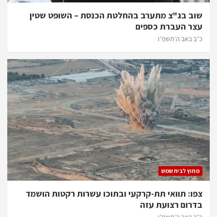
שוב בג"צ מתערב בהחלטת הכנסת – השופט שטין
עצר העברת כספים
כ״ב באב ה׳תשפ״ו
מחוץ לבית שמש
צפו: תוואי תת-קרקעי ובתוכו עשרות רקטות הושמד
בדרום רצועת עזה
כ״ב באב ה׳תשפ״ו