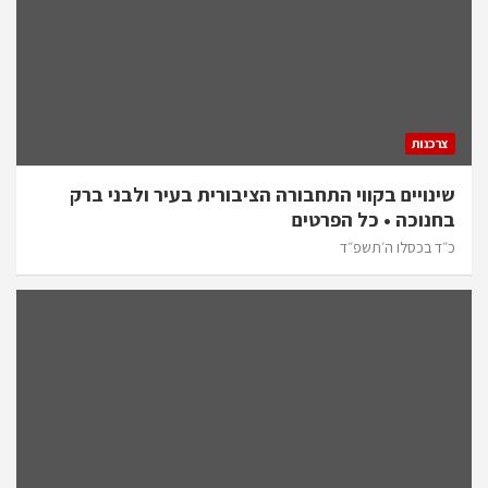
צרכנות
שינויים בקווי התחבורה הציבורית בעיר ולבני ברק
בחנוכה • כל הפרטים
כ״ד בכסלו ה׳תשפ״ד