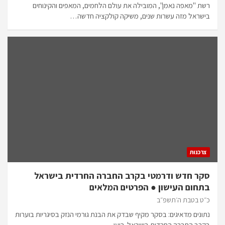
רשת "מאפה נאמן", המובילה את עולם הלחמים, המאפים והקינוחים
בישראל מזה עשרות שנים, משיקה קולקציה חדשה…
צרכנות
סקר חדש ודרמטי בקרב החברה החרדית בישראל
בתחום העישון ● הפרטים המלאים
כ״ט בטבת ה׳תשפ״ב
נתונים מדאיגים: בסקר מקיף שבדק את הבנת גורמי הנזק בסיגריות בוערות
בקרב החברה החרדית בישראל. רועי…