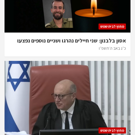
מחוץ לבית שמש
אסון בלבנון: שני חיילים נהרגו ושניים נוספים נפצעו
כ״ג באב ה׳תשפ״ו
מחוץ לבית שמש