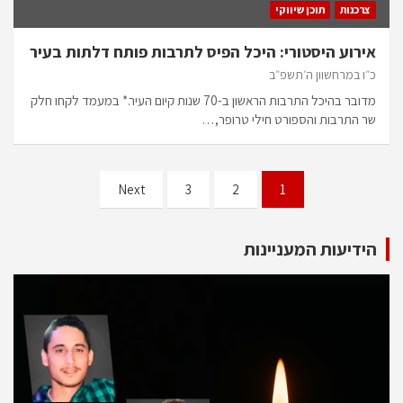
צרכנות
תוכן שיווקי
אירוע היסטורי: היכל הפיס לתרבות פותח דלתות בעיר
כ״ו במרחשוון ה׳תשפ״ב
מדובר בהיכל התרבות הראשון ב-70 שנות קיום העיר.* במעמד לקחו חלק
שר התרבות והספורט חילי טרופר,…
Next
3
2
1
הידיעות המעניינות