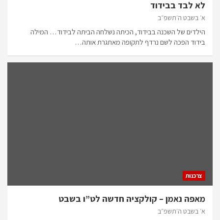
לא לבד בבידוד
א׳ בשבט ה׳תשפ״ב
הילדים של השכנה בבידוד, הכיתה נשלחה הביתה לבידוד… המילה
בידוד הפכה לשם נרדף לתקופה מאתגרת אותה…
צרכנות
מאפה נאמן – קולקציה חדשה לט”ו בשבט
א׳ בשבט ה׳תשפ״ב