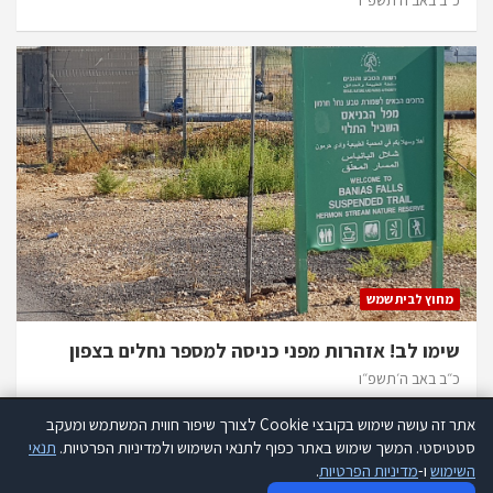
מחוץ לבית שמש
שימו לב! אזהרות מפני כניסה למספר נחלים בצפון
כ״ב באב ה׳תשפ״ו
אתר זה עושה שימוש בקובצי Cookie לצורך שיפור חווית המשתמש ומעקב
אתר זה עושה שימוש בקוקיז לצורך שיפור חווית המשתמש ומעקב סטטיסטי.
סטטיסטי. המשך שימוש באתר כפוף לתנאי השימוש ולמדיניות הפרטיות.
תנאי
קרא עוד
השימוש
ו-
מדיניות הפרטיות
.
כל הזכויות שמורות להנהלת אתר 418 |
תנאי שימוש
|
הצהרת נגישות
|