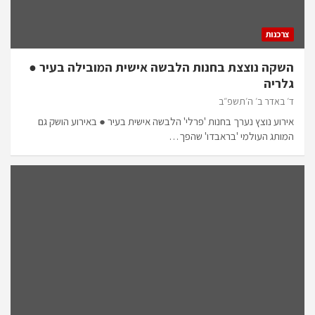
צרכנות
השקה נוצצת בחנות הלבשה אישית המובילה בעיר ●
גלריה
ד׳ באדר ב׳ ה׳תשפ״ב
אירוע נוצץ נערך בחנות 'פרלי' הלבשה אישית בעיר ● באירוע הושק גם
המותג העולמי 'בראבדו' שהפך…