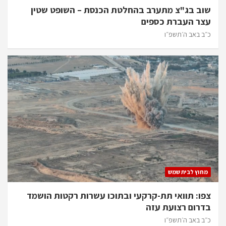
שוב בג"צ מתערב בהחלטת הכנסת – השופט שטין
עצר העברת כספים
כ״ב באב ה׳תשפ״ו
מחוץ לבית שמש
צפו: תוואי תת-קרקעי ובתוכו עשרות רקטות הושמד
בדרום רצועת עזה
כ״ב באב ה׳תשפ״ו