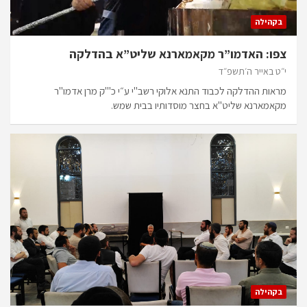
בקהילה
צפו: האדמו”ר מקאמארנא שליט”א בהדלקה
י״ט באייר ה׳תשפ״ד
מראות ההדלקה לכבוד התנא אלוקי רשב"י ע״י כ'"ק מרן אדמו"ר
מקאמארנא שליט"א בחצר מוסדותיו בבית שמש.
בקהילה