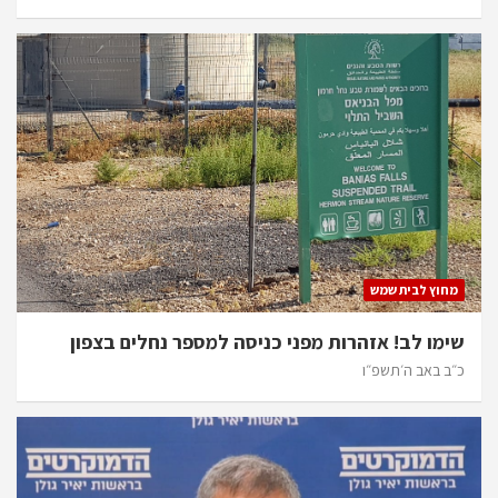
מחוץ לבית שמש
שימו לב! אזהרות מפני כניסה למספר נחלים בצפון
כ״ב באב ה׳תשפ״ו