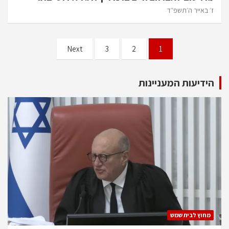
ז׳ באייר ה׳תשפ״ד
Next
3
2
1
הידיעות המעניינות
מחוץ לבית שמש