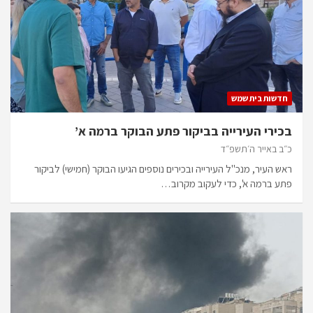
חדשות בית שמש
בכירי העירייה בביקור פתע הבוקר ברמה א’
כ״ב באייר ה׳תשפ״ד
ראש העיר, מנכ"ל העירייה ובכירים נוספים הגיעו הבוקר (חמישי) לביקור
פתע ברמה א', כדי לעקוב מקרוב…