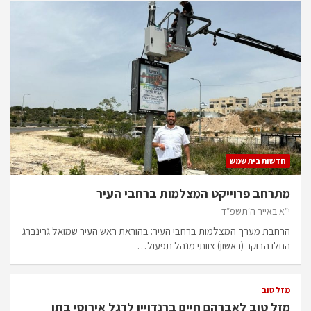
חדשות בית שמש
מתרחב פרוייקט המצלמות ברחבי העיר
י״א באייר ה׳תשפ״ד
הרחבת מערך המצלמות ברחבי העיר: בהוראת ראש העיר שמואל גרינברג
החלו הבוקר (ראשון) צוותי מנהל תפעול…
מזל טוב
מזל טוב לאברהם חיים ברנדויין לרגל אירוסי בתו