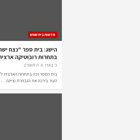
חדשות בית שמש
הישג: בית ספר “נצח יש
בתחרות רובוטיקה ארצית
כ׳ באדר א׳ ה׳תשפ״ב
בית הספר זכה בתחרות הארצית לרו
העיר בירכה את הנבחרת וציינה:…