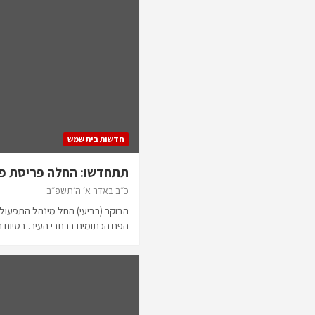
חדשות בית שמש
תתחדשו: החלה פריסת פח
כ״ב באדר א׳ ה׳תשפ״ב
הבוקר (רביעי) החל מינהל התפעול
הפח הכתומים ברחבי העיר. בסיו