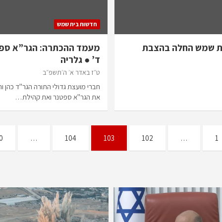
חדשות בית שמש
בית שמש החלה בהצבת
מעמד ההכתרה: הגר”א ספנ
ד’ ● גלריה
ט״ז באדר א׳ ה׳תשפ״ב
חברי מועצת גדולי התורה הגר"ד כהן וה
את הגר"א ספטנר ואת קהילת…
0
…
104
103
102
…
1