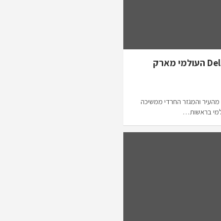
פרסום ראשון: מנכ”ל Deloitte העולמי מארק
מהעיר והמגזר החרדי ממשיכה
למי בראשות…