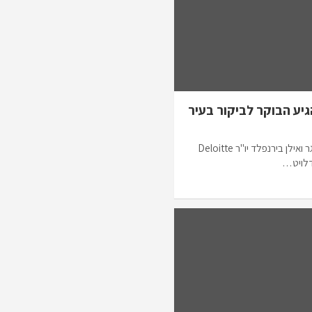
סגן יו"ר Deloitte ארה"ב מארק שטיינגר ואילן בירנפלד יו"ר Deloitte
דלויט…