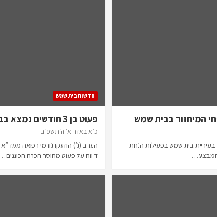
חדשות בית שמש
י המיחזור בבית שמש
פעוט בן 3 חודשים נמצא בביתו כשהוא מחוסר הכרה
כ״א באדר א׳ ה׳תשפ״ב
 בעיריית בית שמש בפעילות הנחת
הערב (ג’) הוזעקו גורמי רפואה ממד”א
ם המבצע…
דיווח על פעוט מחוסר הכרה.הכוננים…