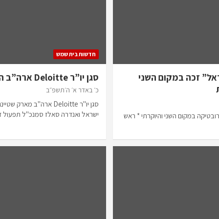
חדשות בית שמש
ראל” זכה במקום השני
סגן יו”ר Deloitte ארה”ב הגיע הבוקר לביקור בעיר
כ׳ באדר א׳ ה׳תשפ״ב
ישראל ואנדרה סאלז סמנכ"ל תפעול 
בטיקה במקום השני והיוקרתי * ראש