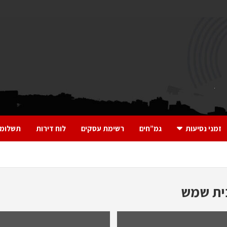
זמני נסיעות
גמ”חים
רשימת עסקים
לוח דירות
תשלומי
ית שמש