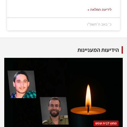
לידיעה המלאה »
כ׳ באב ה׳תשפ״ו
הידיעות המעניינות
מחוץ לבית שמש