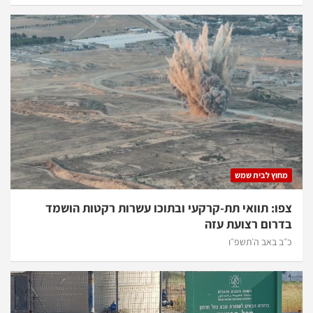
מחוץ לבית שמש
צפו: תוואי תת-קרקעי ובתוכו עשרות רקטות הושמד
בדרום רצועת עזה
כ״ב באב ה׳תשפ״ו