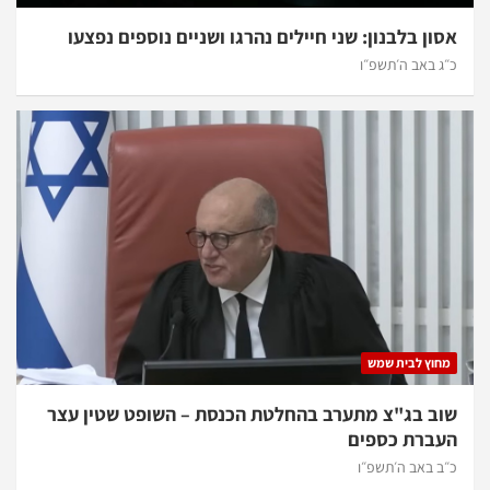
אסון בלבנון: שני חיילים נהרגו ושניים נוספים נפצעו
כ״ג באב ה׳תשפ״ו
מחוץ לבית שמש
שוב בג"צ מתערב בהחלטת הכנסת – השופט שטין עצר
העברת כספים
כ״ב באב ה׳תשפ״ו