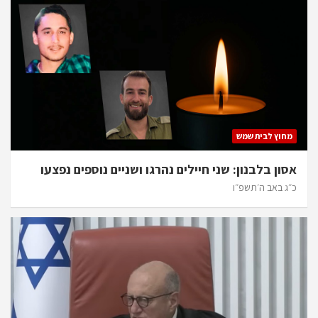
מחוץ לבית שמש
אסון בלבנון: שני חיילים נהרגו ושניים נוספים נפצעו
כ״ג באב ה׳תשפ״ו