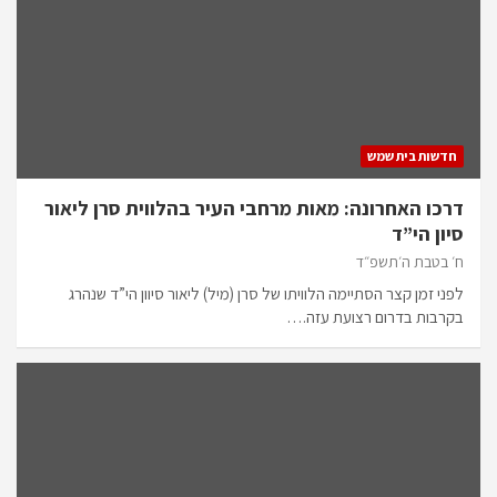
חדשות בית שמש
דרכו האחרונה: מאות מרחבי העיר בהלווית סרן ליאור
סיון הי”ד
ח׳ בטבת ה׳תשפ״ד
לפני זמן קצר הסתיימה הלוויתו של סרן (מיל) ליאור סיוון הי”ד שנהרג
בקרבות בדרום רצועת עזה.…