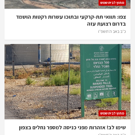
מחוץ לבית שמש
צפו: תוואי תת-קרקעי ובתוכו עשרות רקטות הושמד
בדרום רצועת עזה
כ״ב באב ה׳תשפ״ו
מחוץ לבית שמש
שימו לב! אזהרות מפני כניסה למספר נחלים בצפון