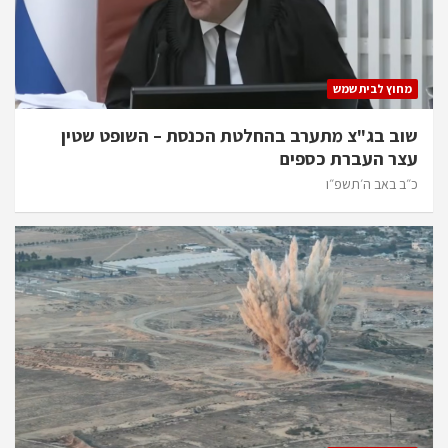
מחוץ לבית שמש
שוב בג"צ מתערב בהחלטת הכנסת – השופט שטין
עצר העברת כספים
כ״ב באב ה׳תשפ״ו