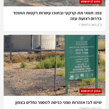
מחוץ לבית שמש
צפו: תוואי תת-קרקעי ובתוכו עשרות רקטות הושמד
בדרום רצועת עזה
כ״ב באב ה׳תשפ״ו
מחוץ לבית שמש
שימו לב! אזהרות מפני כניסה למספר נחלים בצפון
כ״ב באב ה׳תשפ״ו