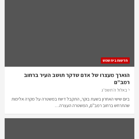
חדשות בית שמש
הוארך מעצרו של אדם שדקר תושב העיר ברחוב
רמב”ם
י׳ באלול ה׳תשפ״ג
ביום שישי האחרון בשעת בוקר, התקבל דיווח במשטרה על מקרה אלימות
שהתרחש ברחוב רמב"ם, המשטרה העצרה…