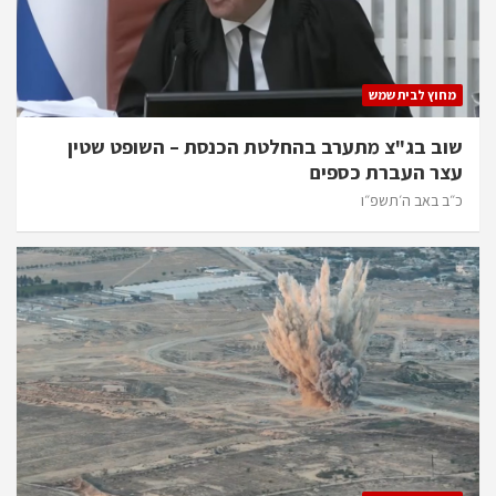
מחוץ לבית שמש
שוב בג"צ מתערב בהחלטת הכנסת – השופט שטין
עצר העברת כספים
כ״ב באב ה׳תשפ״ו