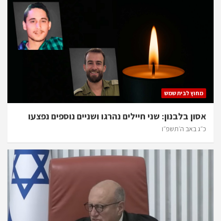
מחוץ לבית שמש
אסון בלבנון: שני חיילים נהרגו ושניים נוספים נפצעו
כ״ג באב ה׳תשפ״ו