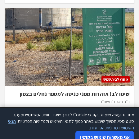
מחוץ לבית שמש
שימו לב! אזהרות מפני כניסה למספר נחלים בצפון
כ״ב באב ה׳תשפ״ו
אתר זה עושה שימוש בקובצי Cookie לצורך שיפור חווית המשתמש ומעקב
אתר זה עושה שימוש בקוקיז לצורך שיפור חווית המשתמש ומעקב סטטיסטי.
סטטיסטי. המשך שימוש באתר כפוף לתנאי השימוש ולמדיניות הפרטיות.
תנאי
קרא עוד
השימוש
ו-
מדיניות הפרטיות
.
כל הזכויות שמורות להנהלת אתר 418 |
תנאי שימוש
|
הצהרת נגישות
|
אני מאשר שימוש בקוקיז
אני מאשר/ת שימוש בקוקיז
מדיניות פרטיות
|
פרסמו אצלנו