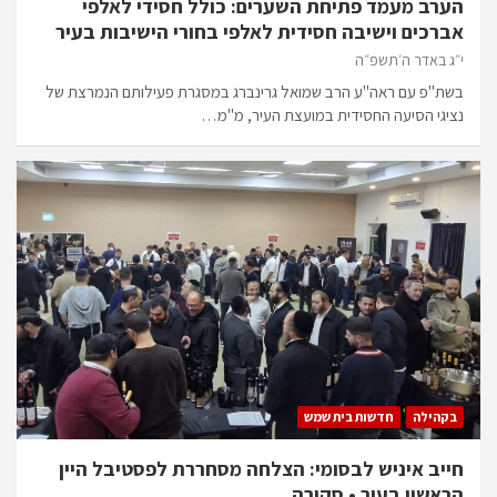
הערב מעמד פתיחת השערים: כולל חסידי לאלפי
אברכים וישיבה חסידית לאלפי בחורי הישיבות בעיר
י״ג באדר ה׳תשפ״ה
בשת"פ עם ראה"ע הרב שמואל גרינברג במסגרת פעילותם הנמרצת של
נציגי הסיעה החסידית במועצת העיר, מ"מ…
בקהילה
חדשות בית שמש
חייב איניש לבסומי: הצלחה מסחררת לפסטיבל היין
הראשון בעיר • סקירה