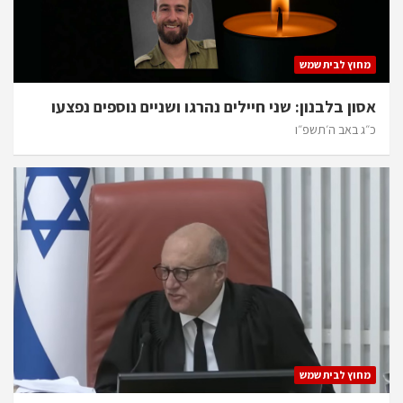
מחוץ לבית שמש
אסון בלבנון: שני חיילים נהרגו ושניים נוספים נפצעו
כ״ג באב ה׳תשפ״ו
מחוץ לבית שמש