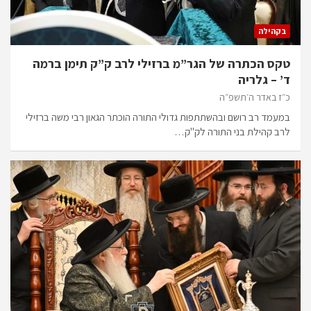
בקהילה
טקס הכתרה של הגר”מ ברזילי לרב ק”ק תימן ברמה
ד’ – גלריה
כ״ז באדר ה׳תשפ״ה
במעמד רב רושם ובהשתתפות גדולי התורה הוכתר הגאון רבי משה ברזילי
לרב קהילת בני התורה לק"ק…