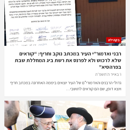
בקהילה
רבני ואדמור”י העיר במכתב נוקב וחריף: “קוראים
שלא לרכוש ולא לפרנס את רשת ביג המחללת שבת
בפרהסיא”
ו׳ באייר ה׳תשפ״ה
גדולי הרבנים והאדמורי”ם של העיר יוצאים ביממה האחרונה במכתב חריף
ויוצא דופן, שם הם קוראים לתושבי…