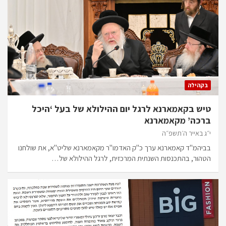
בקהילה
טיש בקאמארנא לרגל יום ההילולא של בעל ‘היכל
ברכה’ מקאמארנא
י״ג באייר ה׳תשפ״ה
בביהמ"ד קאמארנא ערך כ"ק האדמו"ר מקאמארנא שליט"א, את שולחנו
הטהור, בהתכנסות השנתית המרכזית, לרגל ההילולא של…