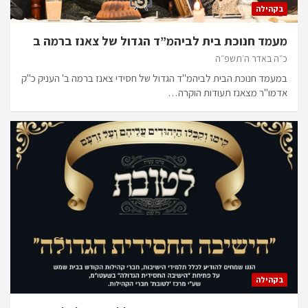
בקהילה
מעמד חנוכת בית לביהמ”ד הגדול של צאנז ברמה ב
כ״ה באדר ה׳תשפ״ה
במעמד חנוכת הבית לביהמ"ד הגדול של חסידי צאנז ברמה ב' העניק כ"ק
אדמו"ר מצאנז תעודות הוקרה…
בקהילה