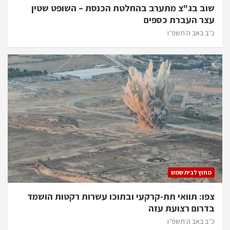
שוב בג"צ מתערב בהחלטת הכנסת – השופט שטין
עצר העברת כספים
כ״ב באב ה׳תשפ״ו
מחוץ לבית שמש
צפו: תוואי תת-קרקעי ובתוכו עשרות רקטות הושמד
בדרום רצועת עזה
כ״ב באב ה׳תשפ״ו