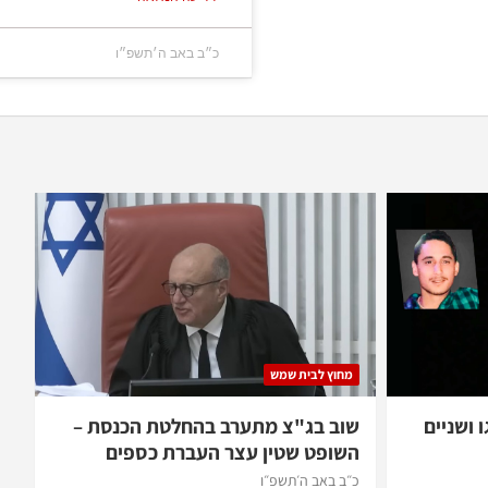
כ״ב באב ה׳תשפ״ו
מחוץ לבית שמש
ו ושניים
שוב בג"צ מתערב בהחלטת הכנסת –
השופט שטין עצר העברת כספים
כ״ב באב ה׳תשפ״ו