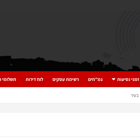
זמני נסיעות
גמ”חים
רשימת עסקים
לוח דירות
תשלומי ח
בעיר