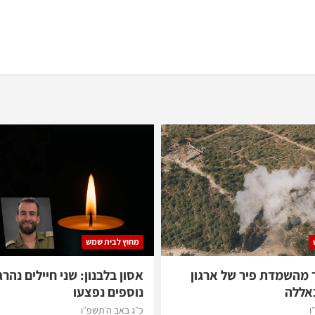
מחוץ לבית שמש
 מהשמדת פיר של ארגון
אסון בלבנון: שני חיילים נהרג
אללה
נוספים נפצעו
ו
כ״ג באב ה׳תשפ״ו