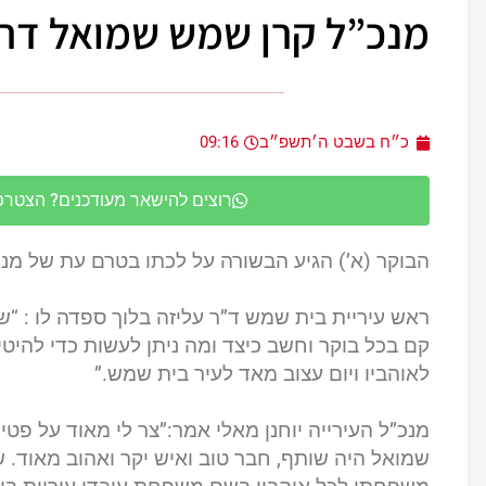
מנכ”ל קרן שמש שמואל דרע
כ״ח בשבט ה׳תשפ״ב
09:16
רוצים להישאר מעודכנים? הצטרפו 
הבוקר (א’) הגיע הבשורה על לכתו בטרם עת של מנכ
ראש עיריית בית שמש ד”ר עליזה בלוך ספדה לו : “
קם בכל בוקר וחשב כיצד ומה ניתן לעשות כדי להיטיב 
לאוהביו ויום עצוב מאד לעיר בית שמש.”
מנכ”ל העירייה יוחנן מאלי אמר:”צר לי מאוד על פט
שמואל היה שותף, חבר טוב ואיש יקר ואהוב מאוד. ש