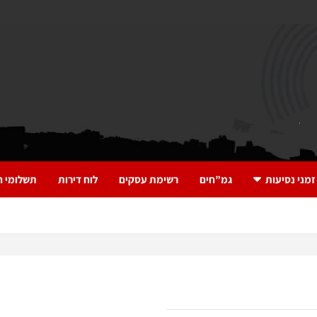
זמני נסיעות
גמ”חים
רשימת עסקים
לוח דירות
תשלומי ח