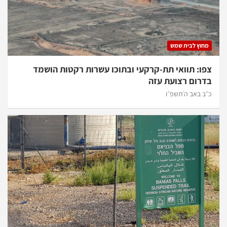
מחוץ לבית שמש
צפו: תוואי תת-קרקעי ובתוכו עשרות רקטות הושמד
בדרום רצועת עזה
כ״ב באב ה׳תשפ״ו