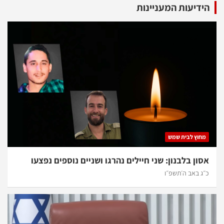
הידיעות המעניינות
מחוץ לבית שמש
אסון בלבנון: שני חיילים נהרגו ושניים נוספים נפצעו
כ״ג באב ה׳תשפ״ו