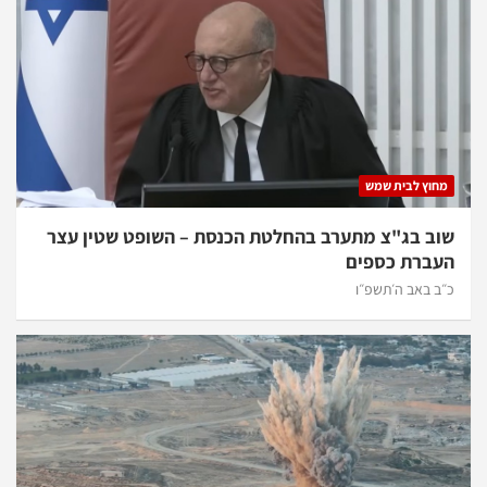
מחוץ לבית שמש
שוב בג"צ מתערב בהחלטת הכנסת – השופט שטין עצר
העברת כספים
כ״ב באב ה׳תשפ״ו