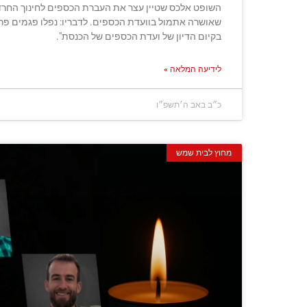
השופט אלכס שטיין עצר את העברת הכספים לחינוך החרדי
שאושרה אתמול בוועדת הכספים. לדבריו: נפלו פגמים פרו
בקיום הדיון של ועדת הכספים של הכנסת".
לידיעה המלאה »
כ״ב באב ה׳תשפ״ו
מחוץ לבית שמש