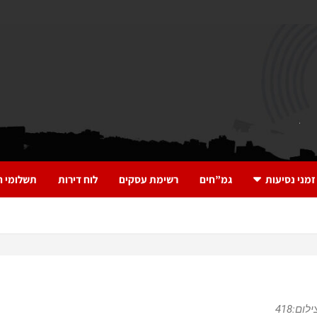
זמני נסיעות
גמ”חים
רשימת עסקים
לוח דירות
תשלומי ח
ום:418