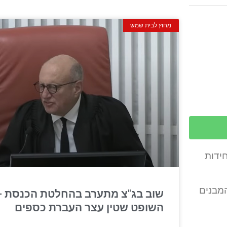
מחוץ לבית שמש
רוייקט ראשון בשכונת ד’ 3 קיבל היום (ראשון) טופס 4, והמדובר בפרוייקט ‘מצפה האלה’ על 265 יחידות
המבנים
שוב בג"צ מתערב בהחלטת הכנסת –
השופט שטין עצר העברת כספים