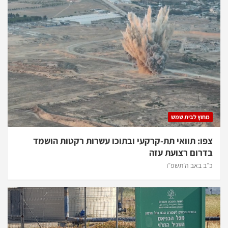
מחוץ לבית שמש
צפו: תוואי תת-קרקעי ובתוכו עשרות רקטות הושמד
בדרום רצועת עזה
כ״ב באב ה׳תשפ״ו