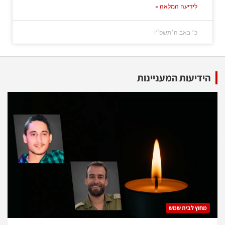
לידיעה המלאה »
כ׳ באב ה׳תשפ״ו
הידיעות המעניינות
מחוץ לבית שמש