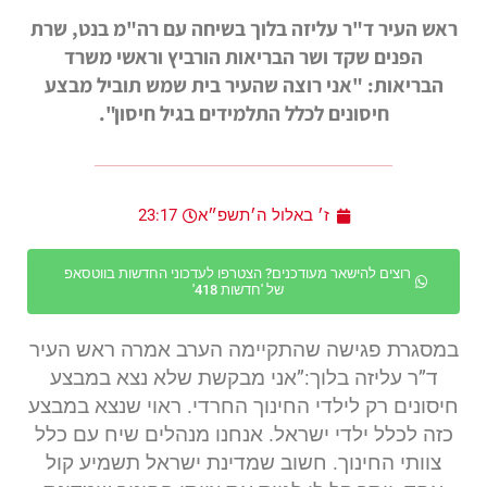
ראש העיר ד"ר עליזה בלוך בשיחה עם רה"מ בנט, שרת
הפנים שקד ושר הבריאות הורביץ וראשי משרד
הבריאות: "אני רוצה שהעיר בית שמש תוביל מבצע
חיסונים לכלל התלמידים בגיל חיסון".
ז׳ באלול ה׳תשפ״א
23:17
רוצים להישאר מעודכנים? הצטרפו לעדכוני החדשות בווטסאפ
של 'חדשות 418'
במסגרת פגישה שהתקיימה הערב אמרה ראש העיר
ד”ר עליזה בלוך:”אני מבקשת שלא נצא במבצע
חיסונים רק לילדי החינוך החרדי. ראוי שנצא במבצע
כזה לכלל ילדי ישראל. אנחנו מנהלים שיח עם כלל
צוותי החינוך. חשוב שמדינת ישראל תשמיע קול