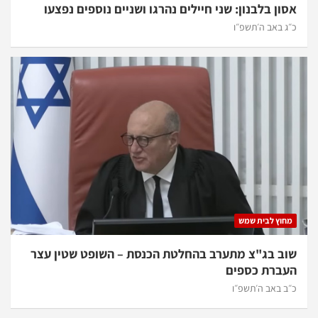
אסון בלבנון: שני חיילים נהרגו ושניים נוספים נפצעו
כ״ג באב ה׳תשפ״ו
מחוץ לבית שמש
שוב בג"צ מתערב בהחלטת הכנסת – השופט שטין עצר
העברת כספים
כ״ב באב ה׳תשפ״ו