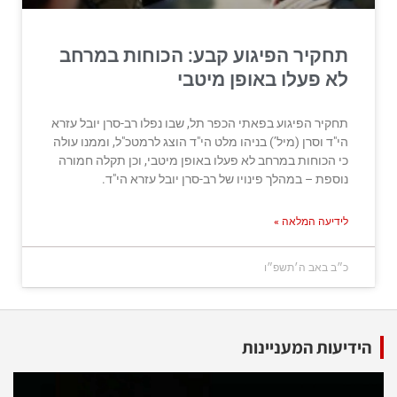
תחקיר הפיגוע קבע: הכוחות במרחב
לא פעלו באופן מיטבי
תחקיר הפיגוע בפאתי הכפר תל, שבו נפלו רב-סרן יובל עזרא
הי"ד וסרן (מיל’) בניהו מלט הי"ד הוצג לרמטכ"ל, וממנו עולה
כי הכוחות במרחב לא פעלו באופן מיטבי, וכן תקלה חמורה
נוספת – במהלך פינויו של רב-סרן יובל עזרא הי"ד.
לידיעה המלאה »
כ״ב באב ה׳תשפ״ו
הידיעות המעניינות