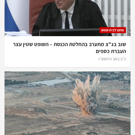
מחוץ לבית שמש
שוב בג"צ מתערב בהחלטת הכנסת – השופט שטין עצר
העברת כספים
כ״ב באב ה׳תשפ״ו