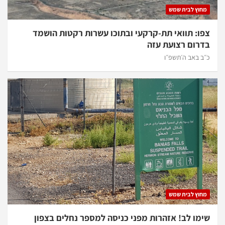
מחוץ לבית שמש
צפו: תוואי תת-קרקעי ובתוכו עשרות רקטות הושמד
בדרום רצועת עזה
כ״ב באב ה׳תשפ״ו
מחוץ לבית שמש
שימו לב! אזהרות מפני כניסה למספר נחלים בצפון