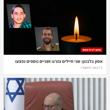
מחוץ לבית שמש
אסון בלבנון: שני חיילים נהרגו ושניים נוספים נפצעו
כ״ג באב ה׳תשפ״ו