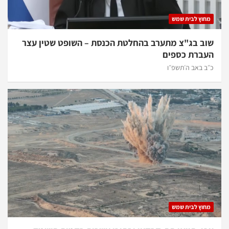
מחוץ לבית שמש
שוב בג"צ מתערב בהחלטת הכנסת – השופט שטין עצר
העברת כספים
כ״ב באב ה׳תשפ״ו
מחוץ לבית שמש