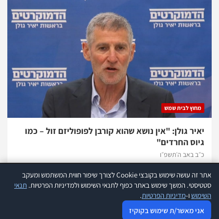
מחוץ לבית שמש
יאיר גולן: "אין נושא שהוא קורבן לפופוליזם זול – כמו
גיוס החרדים"
כ״ב באב ה׳תשפ״ו
אתר זה עושה שימוש בקובצי Cookie לצורך שיפור חווית המשתמש ומעקב
אתר זה עושה שימוש בקוקיז לצורך שיפור חווית המשתמש ומעקב סטטיסטי.
קרא
סטטיסטי. המשך שימוש באתר כפוף לתנאי השימוש ולמדיניות הפרטיות.
תנאי
עוד
השימוש
ו-
מדיניות הפרטיות
.
כל הזכויות שמורות להנהלת אתר 418 |
תנאי שימוש
|
הצהרת נגישות
|
אני מאשר שימוש בקוקיז
אני מאשר/ת שימוש בקוקיז
מדיניות פרטיות
|
פרסמו אצלנו