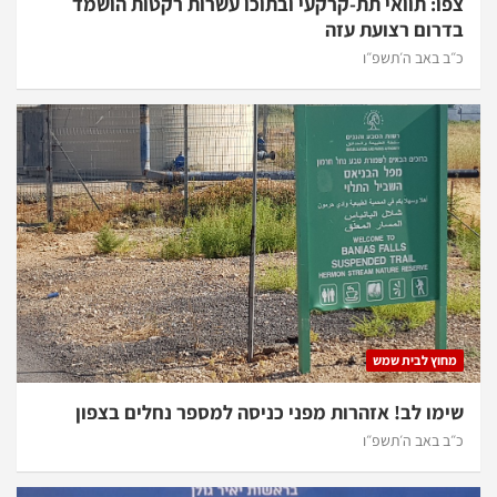
צפו: תוואי תת-קרקעי ובתוכו עשרות רקטות הושמד
בדרום רצועת עזה
כ״ב באב ה׳תשפ״ו
מחוץ לבית שמש
שימו לב! אזהרות מפני כניסה למספר נחלים בצפון
כ״ב באב ה׳תשפ״ו