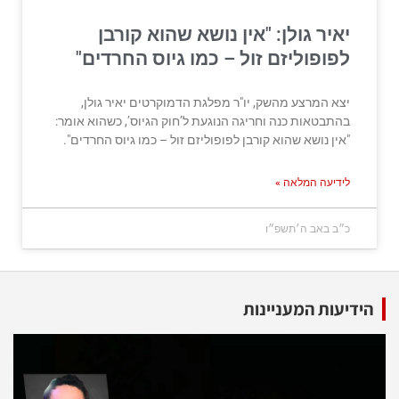
יאיר גולן: "אין נושא שהוא קורבן
לפופוליזם זול – כמו גיוס החרדים"
יצא המרצע מהשק, יו"ר מפלגת הדמוקרטים יאיר גולן,
בהתבטאות כנה וחריגה הנוגעת ל’חוק הגיוס’, כשהוא אומר:
"אין נושא שהוא קורבן לפופוליזם זול – כמו גיוס החרדים".
לידיעה המלאה »
כ״ב באב ה׳תשפ״ו
הידיעות המעניינות