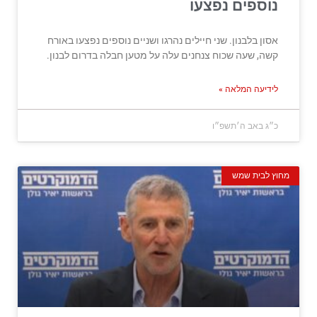
נוספים נפצעו
אסון בלבנון. שני חיילים נהרגו ושניים נוספים נפצעו באורח
קשה, שעה שכוח צנחנים עלה על מטען חבלה בדרום לבנון.
לידיעה המלאה »
כ״ג באב ה׳תשפ״ו
מחוץ לבית שמש