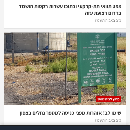
צפו: תוואי תת-קרקעי ובתוכו עשרות רקטות הושמד
בדרום רצועת עזה
כ״ב באב ה׳תשפ״ו
מחוץ לבית שמש
שימו לב! אזהרות מפני כניסה למספר נחלים בצפון
כ״ב באב ה׳תשפ״ו