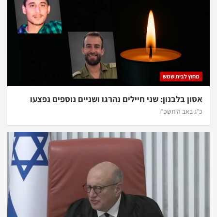
מחוץ לבית שמש
אסון בלבנון: שני חיילים נהרגו ושניים נוספים נפצעו
כ״ג באב ה׳תשפ״ו