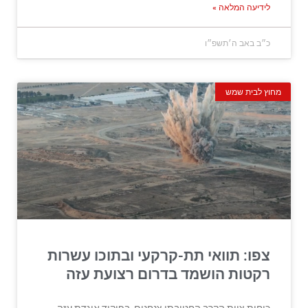
לידיעה המלאה »
כ״ב באב ה׳תשפ״ו
מחוץ לבית שמש
צפו: תוואי תת-קרקעי ובתוכו עשרות
רקטות הושמד בדרום רצועת עזה