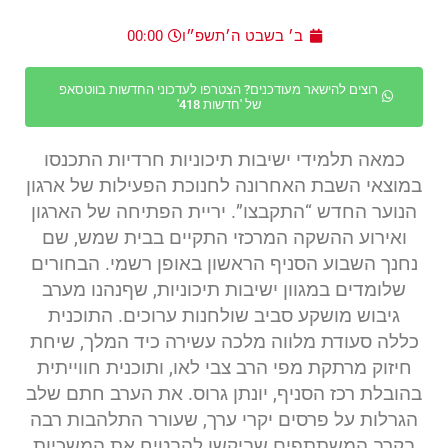
ב׳ בשבט ה׳תשפ״ו
00:00
רוצים להישאר מעודכנים? הצטרפו לעדכוני החדשות בווטסאפ
של 'חדשות 418'
כמאה תלמידי ישיבות תיכוניות חרדיות התכנסו
במוצאי השבת האחרונה לחנוכת הפעילות של ארגון
הנוער החדש “התקבצו”. יריית הפתיחה של הארגון
ואירוע ההשקה המרכזי התקיים בבית שמש, שם
נחנך השבוע הסניף הראשון באופן רשמי. הבחורים
שלומדים במגוון ישיבות תיכוניות, שףנהנו מערב
גיבוש מושקע סביב שולחנות ערוכים. התוכנית
כללה סעודת מלווה מלכה עשירה כיד המלך, שיחת
חיזוק מרתקת מפי הרב צבי לאו, ותוכנית חווייתית
בהובלת רכז הסניף, יונתן גרוס. את הערב חתם שלב
הגרלות על פרסים יקרי ערך, שעורר התלהבות רבה
בקרב המשתתפים שביקשו להבטיח את המשכיות