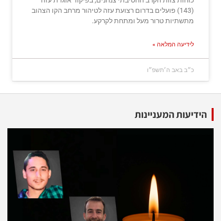
כוחות צוות הקרב החטיבתי צנחנים, בפיקוד אוגדת עזה
(143) פועלים בדרום רצועת עזה לטיהור מרחב הקו הצהוב
מתשתיות טרור מעל ומתחת לקרקע.
לידיעה המלאה »
כ״ב באב ה׳תשפ״ו
הידיעות המעניינות