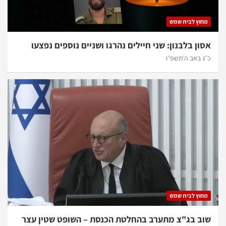
מחוץ לבית שמש
אסון בלבנון: שני חיילים נהרגו ושניים נוספים נפצעו
כ״ג באב ה׳תשפ״ו
מחוץ לבית שמש
שוב בג"צ מתערב בהחלטת הכנסת – השופט שטין עצר