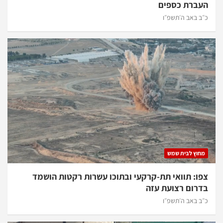
העברת כספים
כ״ב באב ה׳תשפ״ו
מחוץ לבית שמש
צפו: תוואי תת-קרקעי ובתוכו עשרות רקטות הושמד
בדרום רצועת עזה
כ״ב באב ה׳תשפ״ו