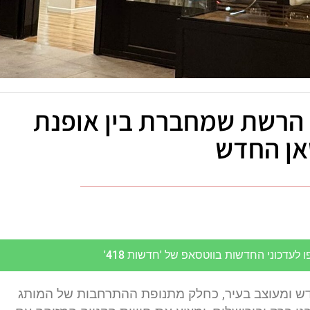
 הרשת שמחברת בין אופנת
סאן החדש
לעדכוני החדשות בווטסאפ של 'חדשות 418'
ש ומעוצב בעיר, כחלק מתנופת ההתרחבות של המותג