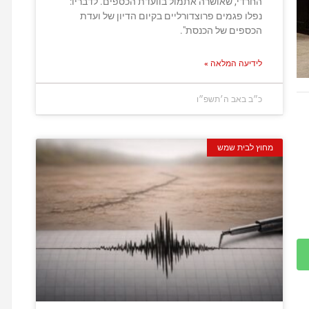
החרדי, שאושרה אתמול בוועדת הכספים. לדבריו:
נפלו פגמים פרוצדורליים בקיום הדיון של ועדת
הכספים של הכנסת".
לידיעה המלאה »
כ״ב באב ה׳תשפ״ו
מחוץ לבית שמש