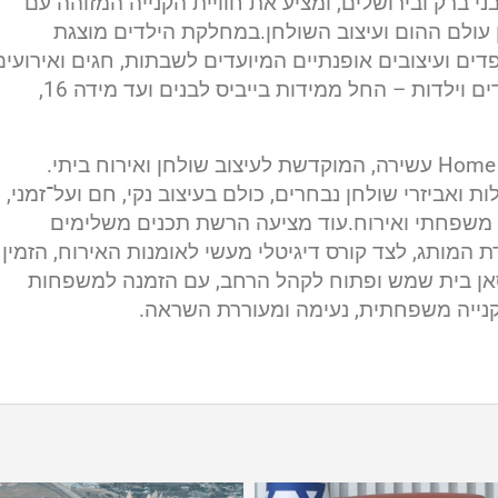
 ברק ובירושלים, ומציע את חוויית הקנייה המזוהה עם
ין עולם ההום ועיצוב השולחן.במחלקת הילדים מוצגת
ים ועיצובים אופנתיים המיועדים לשבתות, חגים ואירועים
מיוחדים. הקולקציה מציעה מענה רחב לתינוקות, ילדים וילדות – החל ממידות בייביס לבנים ועד מידה 16,
לצד אופנת הילדים, מציע הסניף החדש גם מחלקת Home עשירה, המוקדשת לעיצוב שולחן ואירוח ביתי.
 ואביזרי שולחן נבחרים, כולם בעיצוב נקי, חם ועל־זמני,
 משפחתי ואירוח.עוד מציעה הרשת תכנים משלימים
המותג, לצד קורס דיגיטלי מעשי לאומנות האירוח, הזמין
אן בית שמש ופתוח לקהל הרחב, עם הזמנה למשפחות
 קנייה משפחתית, נעימה ומעוררת השראה.