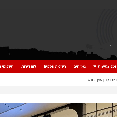
זמני נסיעות
גמ”חים
רשימת עסקים
לוח דירות
תשלומי ח
ית בקניון סאן החדש