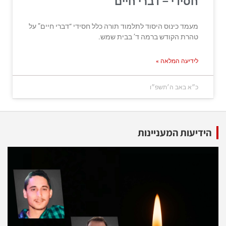
חסידי – דברי חיים
מעמד כינוס היסוד לתלמוד תורה כלל חסידי “דברי חיים” על
טהרת הקודש ברמה ד’ בבית שמש.
לידיעה המלאה »
כ״א באב ה׳תשפ״ו
הידיעות המעניינות