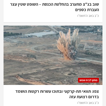
שוב בג"צ מתערב בהחלטת הכנסת – השופט שטין עצר
העברת כספים
כ״ב באב ה׳תשפ״ו
מחוץ לבית שמש
צפו: תוואי תת-קרקעי ובתוכו עשרות רקטות הושמד
בדרום רצועת עזה
כ״ב באב ה׳תשפ״ו