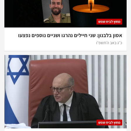
מחוץ לבית שמש
אסון בלבנון: שני חיילים נהרגו ושניים נוספים נפצעו
כ״ג באב ה׳תשפ״ו
מחוץ לבית שמש