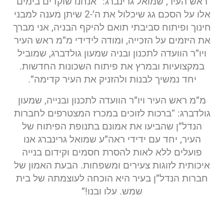
​ראש העיר, שמואל גרינברג: “אנחנו שוקדים בימים
אלו על הסכם גג שיכלול את ה’-2 שיתן מענה למבני
חינוך ופיתוח סביבתי תואם להיקף הבניה, אני מברך
את היזמים על הזכייה, ומודה לידידי מ”מ ראש העיר
ויו”ר הוועדה לתכנון ובניה שמעון גולדברג, שמוביל
במקצועיות ובמרץ את פיתוח השכונות החדשות.
יחד נמשיך לבנות ולהזניק את העיר קדימה”.
​מ”מ ראש העיר ויו”ר הוועדה לתכנון ובנייה, שמעון
גולדברג: “ברכות לזוכים במכרז המצטרפים לחברות
הנדל”ן שהביעו את אמונם בתנופת הפיתוח של
העיר, יחד עם ידידי ראה”ע שמואל גרינברג אנו
פועלים ללא לאות להסרת חסמים וקידום בנייה
איכותית לזוגות צעירים ומשפחות. הבעת האמון של
חברות הנדל”ן בעיר היא הוכחה לעוצמתה של בית
שמש. עלו ובנו!”