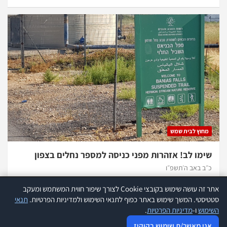
מחוץ לבית שמש
שימו לב! אזהרות מפני כניסה למספר נחלים בצפון
כ״ב באב ה׳תשפ״ו
אתר זה עושה שימוש בקובצי Cookie לצורך שיפור חווית המשתמש ומעקב
אתר זה עושה שימוש בקוקיז לצורך שיפור חווית המשתמש ומעקב סטטיסטי.
קרא
סטטיסטי. המשך שימוש באתר כפוף לתנאי השימוש ולמדיניות הפרטיות.
תנאי
עוד
השימוש
ו-
מדיניות הפרטיות
.
כל הזכויות שמורות להנהלת אתר 418 |
תנאי שימוש
|
הצהרת נגישות
|
אני מאשר שימוש בקוקיז
מדיניות פרטיות
|
פרסמו אצלנו
אני מאשר/ת שימוש בקוקיז