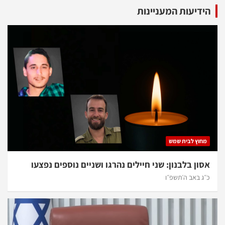
הידיעות המעניינות
מחוץ לבית שמש
אסון בלבנון: שני חיילים נהרגו ושניים נוספים נפצעו
כ״ג באב ה׳תשפ״ו