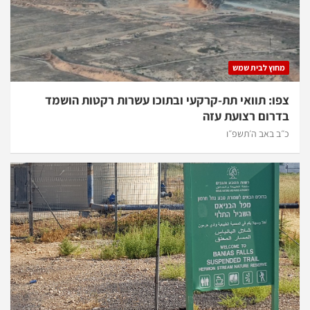
מחוץ לבית שמש
צפו: תוואי תת-קרקעי ובתוכו עשרות רקטות הושמד
בדרום רצועת עזה
כ״ב באב ה׳תשפ״ו