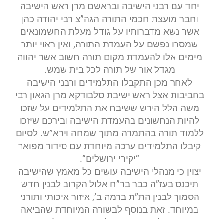
יחד עם רבני הישיבה ובראשם מרן ראש הישיבה
וחבר מועצת חכמי התורה הגה”צ רבי יהודה כהן
אשר נשא מדברותיו על גודל מעלת החשמונאים
שמסרו נפשם על העמדת התורה, ואין ראוי יותר
מימים אלו להעמדת מקום תורה חשוב אשר יהווה
מגדל אור של תורה לכל בית שמש.
לאחר מכן התקבלו התלמידים ורבני הישיבה
בחביבות אצל ראש ישיבת סלבודקא מרן הגאון רבי
משה הלל הירש ששיבח את התלמידים על שזכו
להיות הנחשונים בהעמדת הישיבה ובירכם שיזכו
ללמוד תורה בהתמדה מתוך שמחה וירא”ש. לסיום
קיבלו התלמידים ערכה מיוחדת עם סידור מפואר
“יקירי ירושלים”.
יצוין כי מנהלי הישיבה עושים כל מאמץ שהישיבה
תיכנס בעז”ה כבר בר”ח אלול הקרוב לבנין חדש
הסמוך לבנין הת”ת ברמה ב’, איזור איכותי ותורני
במיוחד. זאת בנוסף לבשורה המיוחדת שהביאה