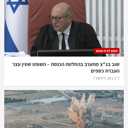
מחוץ לבית שמש
שוב בג"צ מתערב בהחלטת הכנסת – השופט שטין עצר
העברת כספים
כ״ב באב ה׳תשפ״ו