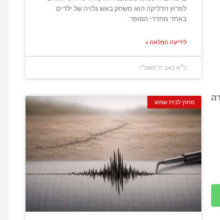
לפרוץ הדליקה הוא משחק באש גלויה של ילדים
באחד מחדרי הסופר.
לידיעה המלאה »
כ״א באב ה׳תשפ״ו
רה
מחוץ לבית שמש