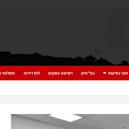
זמני נסיעות
גמ”חים
רשימת עסקים
לוח דירות
תשלומי ח