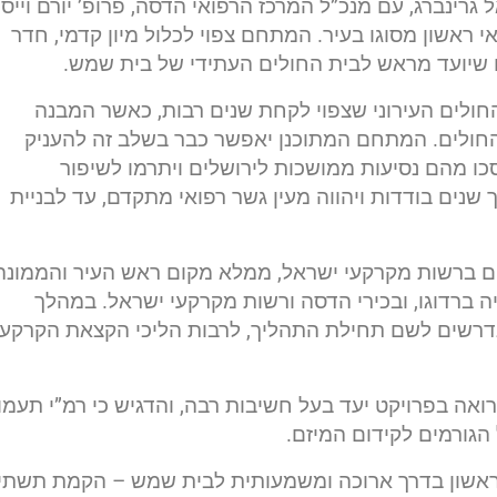
רינברג, עם מנכ”ל המרכז הרפואי הדסה, פרופ’ יורם וייס,
אשון מסוגו בעיר. המתחם צפוי לכלול מיון קדמי, חדר
טח שיועד מראש לבית החולים העתידי של בית שמש.
ולים העירוני שצפוי לקחת שנים רבות, כאשר המבנה
חולים. המתחם המתוכנן יאפשר כבר בשלב זה להעניק
סכו מהם נסיעות ממושכות לירושלים ויתרמו לשיפור
שנים בודדות ויהווה מעין גשר רפואי מתקדם, עד לבניית
ם ברשות מקרקעי ישראל, ממלא מקום ראש העיר והממונה
ריה ברדוגו, ובכירי הדסה ורשות מקרקעי ישראל. במהלך
הנדרשים לשם תחילת התהליך, לרבות הליכי הקצאת הקרקע,
רואה בפרויקט יעד בעל חשיבות רבה, והדגיש כי רמ”י תעמו
הגורמים לקידום המיזם.
 ראשון בדרך ארוכה ומשמעותית לבית שמש – הקמת תשתי