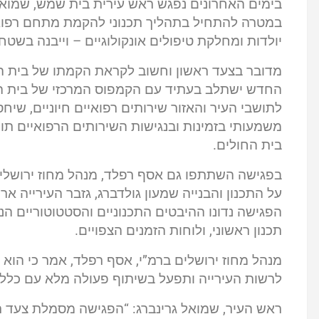
בימים האחרונים נפגש ראש עירית בית שמש, שמואל ג
במטרה להתחיל בתהליך תכנוני להקמת מתחם רפואי ר
יולדות ומחלקת טיפולים אונקולוגיים – וייבנה בש
מדובר בצעד ראשון וחשוב לקראת הקמתו של בית הח
החדש ישתלב בעתיד עם הקמפוס המרכזי של בית ה
לתושבי העיר והאזור שירותים רפואיים חיוניים, שיח
משמעותי בזמינות ובנגישות השירותים הרפואיים תוך 
בית החולים.
בפגישה השתתפו גם אסף רפלד, מנהל מחוז ירושלי
על התכנון והבנייה שמעון גולדברג, גזבר העירייה א
הפגישה נדונו ההיבטים התכנוניים והסטטוטוריים 
תכנון ראשוני, ולוחות הזמנים הצפויים.
מנהל מחוז ירושלים ברמ”י, אסף רפלד, אמר כי הוא 
לרשות העירייה ותפעל בשיתוף פעולה מלא עם כלל 
ראש העיר, שמואל גרינברג: “הפגישה מסמלת צעד