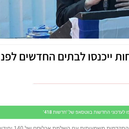
 בעיר: 140 משפחות ייכנסו לבתים החדשים לפני
לעדכוני החדשות בווטסאפ של 'חדשות 418'
במינהל ההנדסה של עיריית בית שמש נרשמה היום התקדמות משמעותית עם השלמת אכלוסם