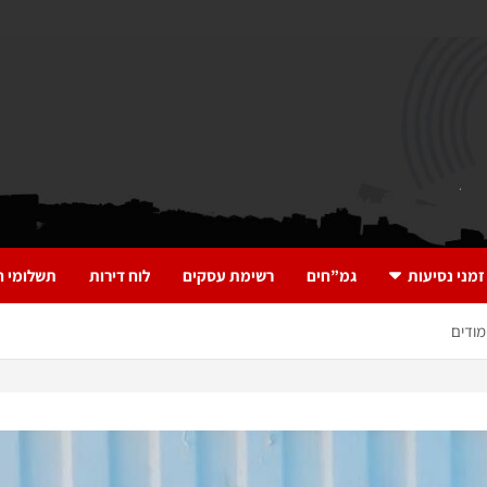
זמני נסיעות
גמ”חים
רשימת עסקים
לוח דירות
תשלומי ח