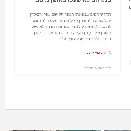
במרחב לא פעלו באופן מיטבי
ם
תחקיר הפיגוע בפאתי הכפר תל, שבו נפלו רב-סרן
יובל עזרא הי"ד וסרן (מיל’) בניהו מלט הי"ד הוצג
לרמטכ"ל, וממנו עולה כי הכוחות במרחב לא פעלו
באופן מיטבי, וכן תקלה חמורה נוספת – במהלך
פינויו של רב-סרן יובל עזרא הי"ד.
לידיעה המלאה »
דות דיור
כ״ב באב ה׳תשפ״ו