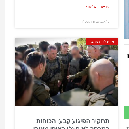
לידיעה המלאה »
כ״א באב ה׳תשפ״ו
מחוץ לבית שמש
תחקיר הפיגוע קבע: הכוחות
 של 140 יחידות