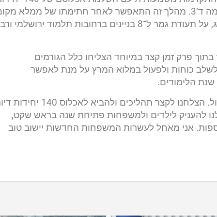
דיור חדשות בפרויקט “קניג על הפארק” שבשכונת רמה ד’3. מהלך זה התאפשר לאחר חתימתו של ממלא מקו
ראש העיר ויו”ר הוועדה לתכנון ובנייה, שמעון גולדברג, על תעודת גמר ל־8 בניינים ברחובות תלמוד ירושלמי ורב
 בתוך פרק זמן קצר במיוחד הצליחו כלל הגורמים
, לשלב כוחות ולפעול במלוא המרץ על מנת לאפשר
נת הלימודים.
גולדברג התייחס להישג ואמר: “זהו יום של סיפוק גדול. הצלחנו לקצר תהליכים ולהביא לאכלוס 140 יחי
ב לנו להעניק לילדים ולמשפחות פתיחת שנה בראש שקט,
ספות. אני מאחל לעשרות המשפחות החדשות יישוב טוב