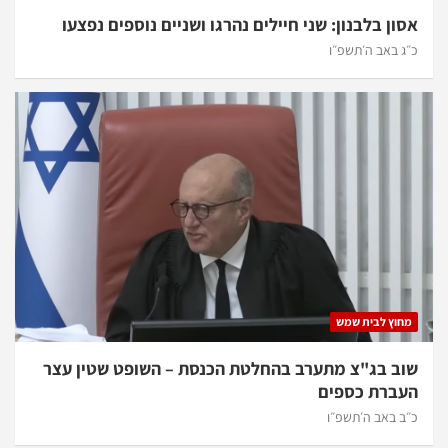
אסון בלבנון: שני חיילים נהרגו ושניים נוספים נפצעו
כ״ג באב ה׳תשפ״ו
מחוץ לבית שמש
שוב בג"צ מתערב בהחלטת הכנסת – השופט שטין עצר
העברת כספים
כ״ב באב ה׳תשפ״ו