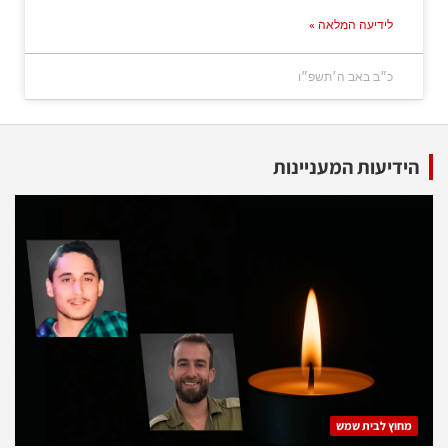
לידיעה המלאה »
כ״ב באב ה׳תשפ״ו
הידיעות המעניינות
מחוץ לבית שמש