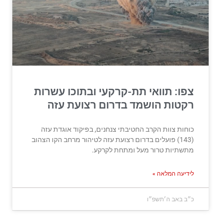
צפו: תוואי תת-קרקעי ובתוכו עשרות
רקטות הושמד בדרום רצועת עזה
כוחות צוות הקרב החטיבתי צנחנים, בפיקוד אוגדת עזה
(143) פועלים בדרום רצועת עזה לטיהור מרחב הקו הצהוב
מתשתיות טרור מעל ומתחת לקרקע.
לידיעה המלאה »
כ״ב באב ה׳תשפ״ו