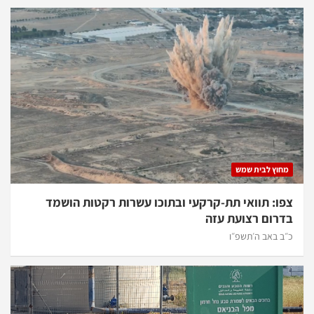
מחוץ לבית שמש
צפו: תוואי תת-קרקעי ובתוכו עשרות רקטות הושמד
בדרום רצועת עזה
כ״ב באב ה׳תשפ״ו