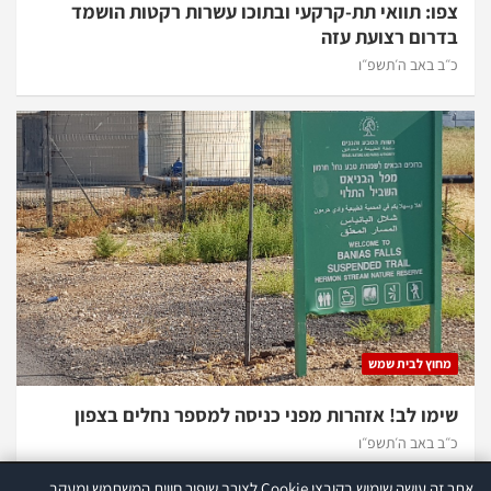
צפו: תוואי תת-קרקעי ובתוכו עשרות רקטות הושמד
בדרום רצועת עזה
כ״ב באב ה׳תשפ״ו
מחוץ לבית שמש
שימו לב! אזהרות מפני כניסה למספר נחלים בצפון
כ״ב באב ה׳תשפ״ו
אתר זה עושה שימוש בקובצי Cookie לצורך שיפור חווית המשתמש ומעקב
אתר זה עושה שימוש בקוקיז לצורך שיפור חווית המשתמש ומעקב סטטיסטי.
קרא