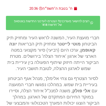
ח׳ בטבת ה׳תשפ״ה
20:36
רוצים להישאר מעודכנים? הצטרפו לעדכוני החדשות בווטסאפ
של 'חדשות 418'
חברי מועצת העיר, המשנה לראש העיר ומחזיק תיק
הביטחון
מוטי לייטנר
ומחזיק תיק הבריאות
יונה
קאופמן
, ערכו היום (רביעי) סיור מקצועי במטה
הארצי של ארגון ‘איחוד הצלה’ בירושלים. מטרת
הביקור הייתה חיזוק שיתוף הפעולה בין עיריית בית
שמש לארגון ההצלה, לטובת תושבי העיר.
לסיור הצטרף גם צחי אלימלך, מנהל אגף הביטחון
בעיריית בית שמש. במהלכו נפגשו חברי המועצה
עם
אלי פולק
, משנה למנכ”ל איחוד הצלה, וסיירו
במוקד החירום המתקדם של הארגון. במהלך
הביקור הוצגו יכולות המערך הטכנולוגי והמבצעי של