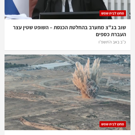
מחוץ לבית שמש
שוב בג"צ מתערב בהחלטת הכנסת – השופט שטין עצר
העברת כספים
כ״ב באב ה׳תשפ״ו
מחוץ לבית שמש