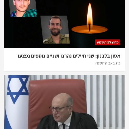
מחוץ לבית שמש
אסון בלבנון: שני חיילים נהרגו ושניים נוספים נפצעו
כ״ג באב ה׳תשפ״ו