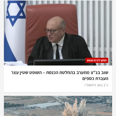
מחוץ לבית שמש
שוב בג"צ מתערב בהחלטת הכנסת – השופט שטין עצר
העברת כספים
כ״ב באב ה׳תשפ״ו