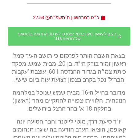
כ״ט במרחשוון ה׳תשפ״ה
22:53
רוצים להישאר מעודכנים? הצטרפו לעדכוני החדשות בווטסאפ
של 'חדשות 418'
בצאת השבת הותר לפרסום כי תושב העיר סמל
ראשון זמיר בורק הי”ד, בן 20, מבית שמש, מפקד
כיתת צמ״ה בגדוד ההנדסה 601, עוצבת ‘עקבות
הברזל’ נפל בקרב בצפון רצועת עזה ביום שישי.
מדובר בחייל ה-16 מבית שמש שנופל במלחמה
הנוכחית. הלווייתו צפוייה להתקיים מחר (ראשון)
בחלקה 18 א’ בהר הרצל בירושלים.
יו”ר סיעת דרך, מוטי לייטנר וחבר הסיעה יונה
קאופמן, הוציאו הערב הודעה בה שיגרו תנחומים
למשפחתו. מחזיק תיק קליטת עליה יונה קאופמן