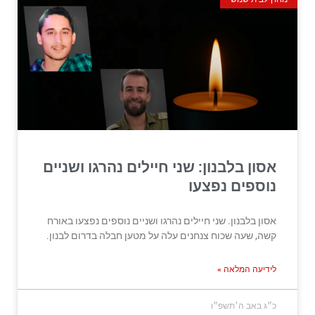
אסון בלבנון: שני חיילים נהרגו ושניים
נוספים נפצעו
אסון בלבנון. שני חיילים נהרגו ושניים נוספים נפצעו באורח
קשה, שעה שכוח צנחנים עלה על מטען חבלה בדרום לבנון.
לידיעה המלאה »
כ״ג באב ה׳תשפ״ו