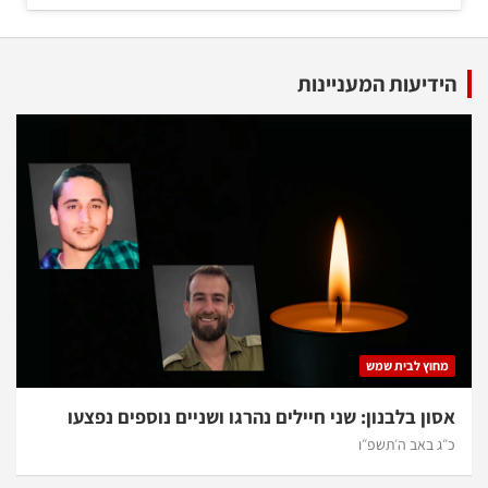
הידיעות המעניינות
מחוץ לבית שמש
אסון בלבנון: שני חיילים נהרגו ושניים נוספים נפצעו
כ״ג באב ה׳תשפ״ו