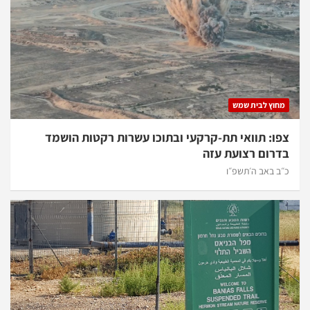
מחוץ לבית שמש
צפו: תוואי תת-קרקעי ובתוכו עשרות רקטות הושמד
בדרום רצועת עזה
כ״ב באב ה׳תשפ״ו