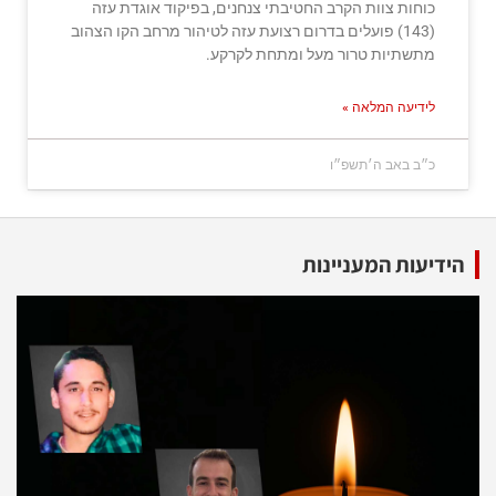
כוחות צוות הקרב החטיבתי צנחנים, בפיקוד אוגדת עזה
(143) פועלים בדרום רצועת עזה לטיהור מרחב הקו הצהוב
מתשתיות טרור מעל ומתחת לקרקע.
לידיעה המלאה »
כ״ב באב ה׳תשפ״ו
הידיעות המעניינות