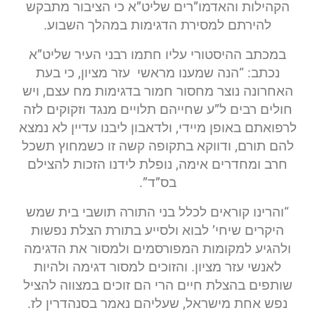
הקהילות והאדמו”רים שליט”א כי הציבור מתבקש
להירתם למסירת הדגימות במהלך השבוע.
במכתב ההיסטורי עליו חתמו רבני העיר שליט”א
נכתב: “הנה שמענו מראשי עזר מציון, כי בעת
האחרונה נוצר מחסור חמור בדגימות מח עצם, ויש
חולים רבים ל”ע שחייהם תלויים מנגד וזקוקים לזה
לרפואתם באופן מיידי, ולדאבון ליבנו עדיין לא נמצא
להם תורם, ודווקא בתקופה קשה זו כשמחוץ תשכל
חרב ומחדרים אימה, נופלת לידנו הזכות להצילם
בס”ד”.
“והרינו קוראים לכלל בני התורה תושבי בית שמש
היקרים שיחי’ לבוא ולסייע בתורת הצלת נפשות
ולהגיע למקומות המפורסמים ולמסור את הדגימה
לאנשי עזר מציון. והזוכים למסור דגימה ולהיות
שותפים בהצלת חיים הרי הם זוכים במצווה להציל
נפש אחת מישראל, שעליהם נאמר בסנהדרין לז.