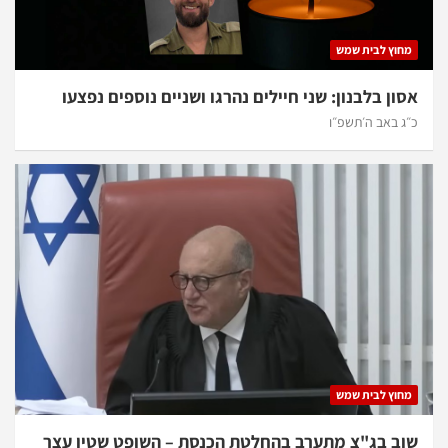
מחוץ לבית שמש
אסון בלבנון: שני חיילים נהרגו ושניים נוספים נפצעו
כ״ג באב ה׳תשפ״ו
מחוץ לבית שמש
שוב בג"צ מתערב בהחלטת הכנסת – השופט שטין עצר