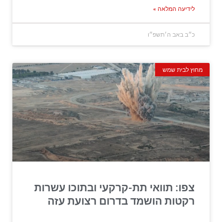
לידיעה המלאה »
כ״ב באב ה׳תשפ״ו
מחוץ לבית שמש
צפו: תוואי תת-קרקעי ובתוכו עשרות
רקטות הושמד בדרום רצועת עזה