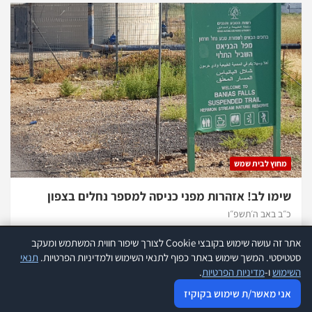
מחוץ לבית שמש
שימו לב! אזהרות מפני כניסה למספר נחלים בצפון
כ״ב באב ה׳תשפ״ו
אתר זה עושה שימוש בקובצי Cookie לצורך שיפור חווית המשתמש ומעקב
אתר זה עושה שימוש בקוקיז לצורך שיפור חווית המשתמש ומעקב סטטיסטי.
קרא
סטטיסטי. המשך שימוש באתר כפוף לתנאי השימוש ולמדיניות הפרטיות.
תנאי
עוד
השימוש
ו-
מדיניות הפרטיות
.
כל הזכויות שמורות להנהלת אתר 418 |
תנאי שימוש
|
הצהרת נגישות
|
אני מאשר שימוש בקוקיז
מדיניות פרטיות
|
פרסמו אצלנו
אני מאשר/ת שימוש בקוקיז