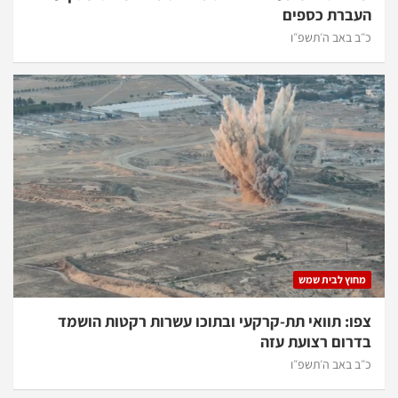
העברת כספים
כ״ב באב ה׳תשפ״ו
מחוץ לבית שמש
צפו: תוואי תת-קרקעי ובתוכו עשרות רקטות הושמד
בדרום רצועת עזה
כ״ב באב ה׳תשפ״ו