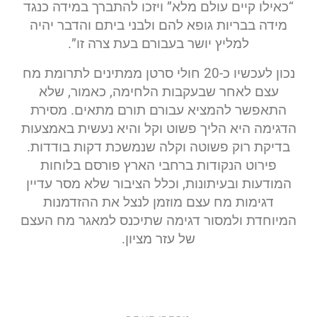
“כאילו קיים עולם מלא” ויזכו להתברך במידה כנגד
מידה בבריות גופא להם ולבני ביתם והדבר יהיה
למליץ יושר בעבורם בעת צרה זו”.
נכון לעכשיו כ-20 חולי סרטן ממתינים לתרומת מח
עצם לאחר שבעקבות הלחימה, כאמור, שלא
התאפשר להמציא עבורם תורם מתאים. מסירת
הדגימה היא הליך פשוט וקל והיא נעשית באמצעות
בדיקת רוק פשוטה וקלה שנמשכת דקות בודדות.
פירוט הנקודות ברחבי הארץ פורסם בלוחות
המודעות ובעיתונות, וכלל הציבור שלא מסר עדיין
דגימות מח עצם מוזמן לנצל את ההזדמנות
המיוחדת ולמסור דגימה שתיכנס למאגר מח העצם
של עזר מציון.