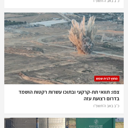
כ״ב באב ה׳תשפ״ו
מחוץ לבית שמש
צפו: תוואי תת-קרקעי ובתוכו עשרות רקטות הושמד
בדרום רצועת עזה
כ״ב באב ה׳תשפ״ו