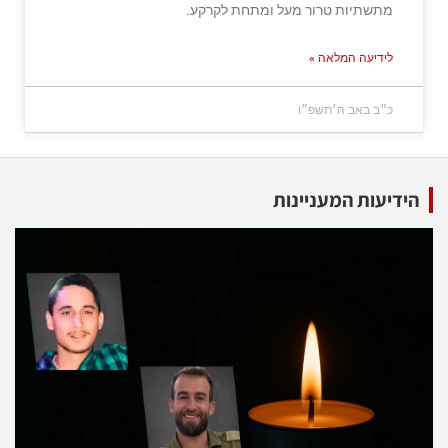
מתשתיות טרור מעל ומתחת לקרקע.
לידיעה המלאה »
כ״ב באב ה׳תשפ״ו
הידיעות המעניינות