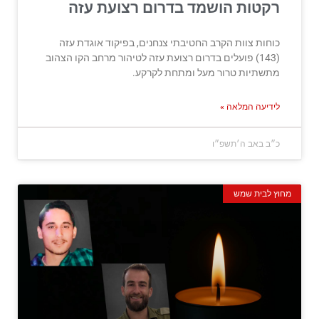
רקטות הושמד בדרום רצועת עזה
כוחות צוות הקרב החטיבתי צנחנים, בפיקוד אוגדת עזה
(143) פועלים בדרום רצועת עזה לטיהור מרחב הקו הצהוב
מתשתיות טרור מעל ומתחת לקרקע.
לידיעה המלאה »
כ״ב באב ה׳תשפ״ו
מחוץ לבית שמש