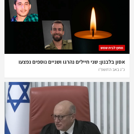
מחוץ לבית שמש
אסון בלבנון: שני חיילים נהרגו ושניים נוספים נפצעו
כ״ג באב ה׳תשפ״ו