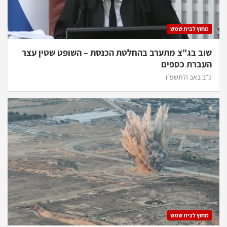
מחוץ לבית שמש
שוב בג"צ מתערב בהחלטת הכנסת – השופט שטין עצר
העברת כספים
כ״ב באב ה׳תשפ״ו
מחוץ לבית שמש