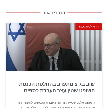
מרחבי האתר
מחוץ לבית שמש
שוב בג"צ מתערב בהחלטת הכנסת –
השופט שטין עצר העברת כספים
השופט אלכס שטיין עצר את העברת הכספים לחינוך החרדי,
שאושרה אתמול בוועדת הכספים. לדבריו: נפלו פגמים