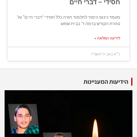
חסידי – דברי חיים
מעמד כינוס היסוד לתלמוד תורה כלל חסידי “דברי חיים” על
טהרת הקודש ברמה ד’ בבית שמש.
לידיעה המלאה »
כ״א באב ה׳תשפ״ו
הידיעות המעניינות