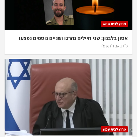
מחוץ לבית שמש
אסון בלבנון: שני חיילים נהרגו ושניים נוספים נפצעו
כ״ג באב ה׳תשפ״ו
מחוץ לבית שמש