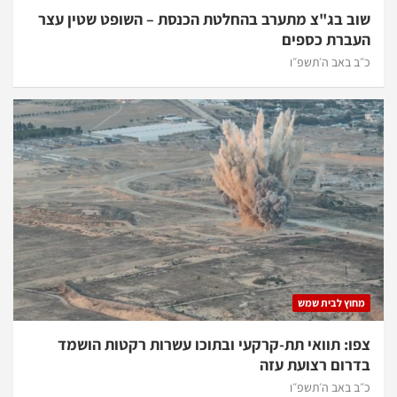
שוב בג"צ מתערב בהחלטת הכנסת – השופט שטין עצר
העברת כספים
כ״ב באב ה׳תשפ״ו
מחוץ לבית שמש
צפו: תוואי תת-קרקעי ובתוכו עשרות רקטות הושמד
בדרום רצועת עזה
כ״ב באב ה׳תשפ״ו