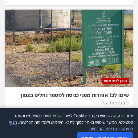
מחוץ לבית שמש
שימו לב! אזהרות מפני כניסה למספר נחלים בצפון
כ״ב באב ה׳תשפ״ו
אתר זה עושה שימוש בקובצי Cookie לצורך שיפור חווית המשתמש ומעקב
אתר זה עושה שימוש בקוקיז לצורך שיפור חווית המשתמש ומעקב סטטיסטי.
קרא
סטטיסטי. המשך שימוש באתר כפוף לתנאי השימוש ולמדיניות הפרטיות.
תנאי
עוד
השימוש
ו-
מדיניות הפרטיות
.
כל הזכויות שמורות להנהלת אתר 418 |
תנאי שימוש
|
הצהרת נגישות
|
אני מאשר שימוש בקוקיז