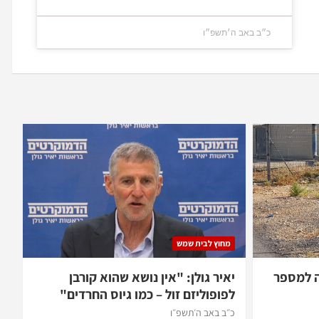
כ״ב באב ה׳תשפ״ו
מחוץ לבית שמש
ה למספר
יאיר גולן: "אין נושא שהוא קורבן
לפופוליזם זול – כמו גיוס החרדים"
כ״ב באב ה׳תשפ״ו