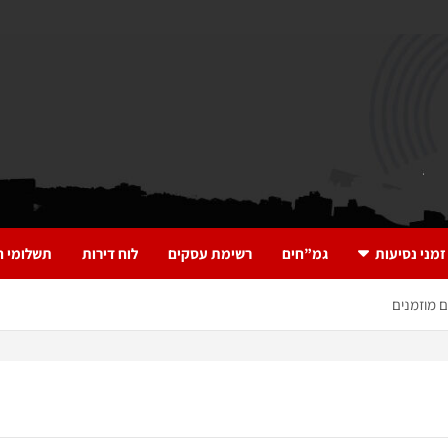
זמני נסיעות
גמ”חים
רשימת עסקים
לוח דירות
תשלומי ח