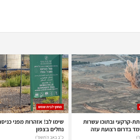
מחוץ לבית שמש
 תת-קרקעי ובתוכו עשרות
שימו לב! אזהרות מפני כניס
מד בדרום רצועת עזה
נחלים בצפון
״ו
כ״ב באב ה׳תשפ״ו