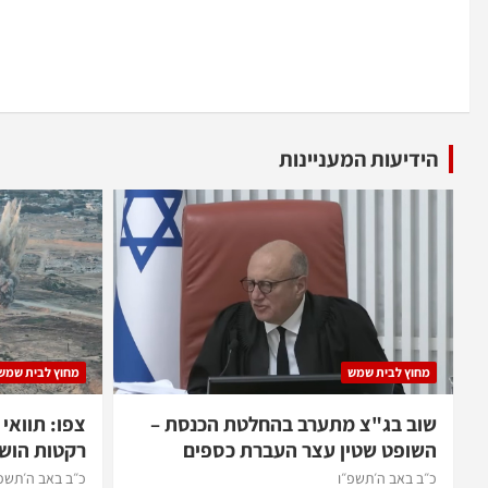
הידיעות המעניינות
מחוץ לבית שמש
מחוץ לבית שמש
שוב בג"צ מתערב בהחלטת הכנסת –
צפו: תוואי
השופט שטין עצר העברת כספים
רקטות הוש
כ״ב באב ה׳תשפ״ו
כ״ב באב ה׳תשפ