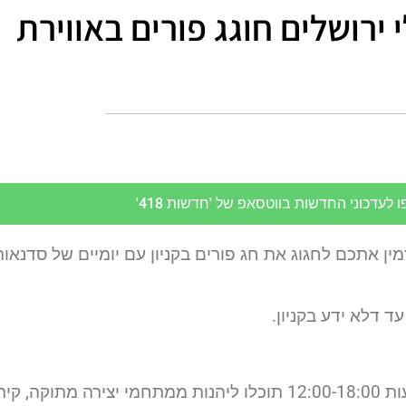
 ירושלים חוגג פורים באווירת
לעדכוני החדשות בווטסאפ של 'חדשות 418'
זמין אתכם לחגוג את חג פורים בקניון עם יומיים של סדנאות
ד דלא ידע בקניון.
לאורך ימי חג הפורים ראשון ושני (24-25.3) בין השעות 12:00-18:00 תוכלו ליהנות ממתחמי יצירה מתוקה, קיר