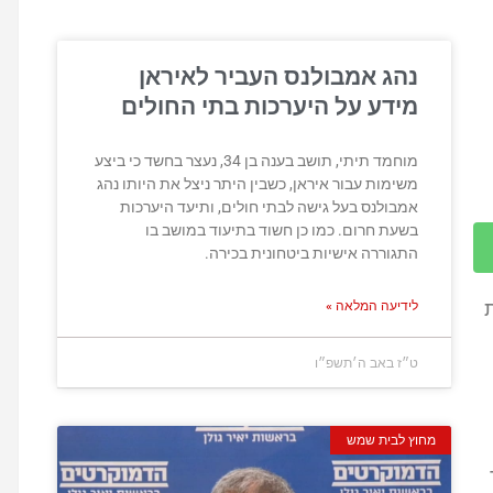
נהג אמבולנס העביר לאיראן
מידע על היערכות בתי החולים
מוחמד תיתי, תושב בענה בן 34, נעצר בחשד כי ביצע
משימות עבור איראן, כשבין היתר ניצל את היותו נהג
אמבולנס בעל גישה לבתי חולים, ותיעד היערכות
בשעת חרום. כמו כן חשוד בתיעוד במושב בו
התגוררה אישיות ביטחונית בכירה.
לידיעה המלאה »
ט״ז באב ה׳תשפ״ו
מחוץ לבית שמש