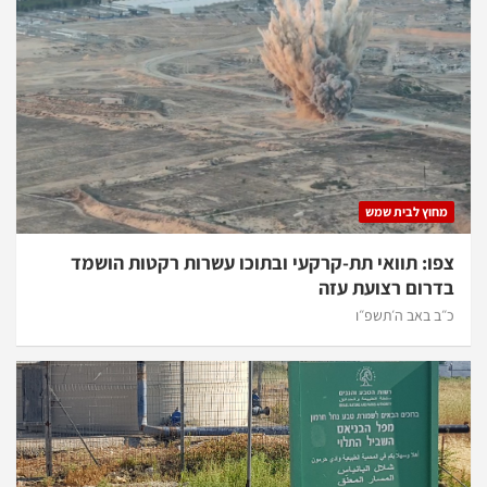
מחוץ לבית שמש
צפו: תוואי תת-קרקעי ובתוכו עשרות רקטות הושמד
בדרום רצועת עזה
כ״ב באב ה׳תשפ״ו