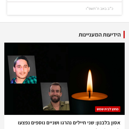
כ״ב באב ה׳תשפ״ו
הידיעות המעניינות
מחוץ לבית שמש
אסון בלבנון: שני חיילים נהרגו ושניים נוספים נפצעו