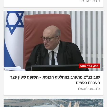
כ״ג באב ה׳תשפ״ו
מחוץ לבית שמש
שוב בג"צ מתערב בהחלטת הכנסת – השופט שטין עצר
העברת כספים
כ״ב באב ה׳תשפ״ו