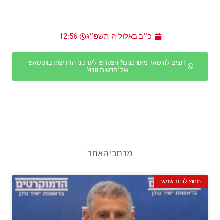
כ״ב באלול ה׳תשפ״ג
12:56
רוצים להישאר מעודכנים? הצטרפו לעדכוני החדשות בווטסאפ
של 'חדשות 418'
מרחבי האתר
מחוץ לבית שמש