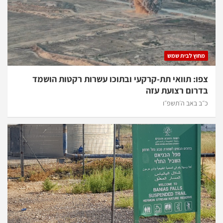
מחוץ לבית שמש
צפו: תוואי תת-קרקעי ובתוכו עשרות רקטות הושמד
בדרום רצועת עזה
כ״ב באב ה׳תשפ״ו