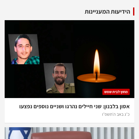
הידיעות המעניינות
מחוץ לבית שמש
אסון בלבנון: שני חיילים נהרגו ושניים נוספים נפצעו
כ״ג באב ה׳תשפ״ו