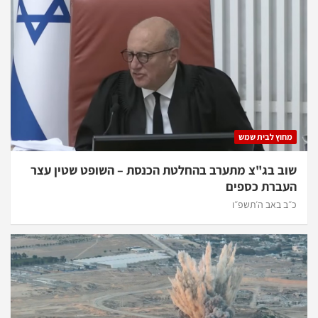
מחוץ לבית שמש
שוב בג"צ מתערב בהחלטת הכנסת – השופט שטין עצר
העברת כספים
כ״ב באב ה׳תשפ״ו