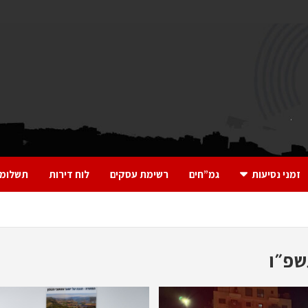
זמני נסיעות
גמ”חים
רשימת עסקים
לוח דירות
תשלומי
שפ״ו