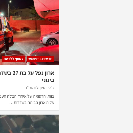
חדשות בית שמש
לשתף ללדעת
ארון נפל
בינוני
כ״ט בסיון ה׳תשפ״ו
עליה ארון בביתה בשדרות…