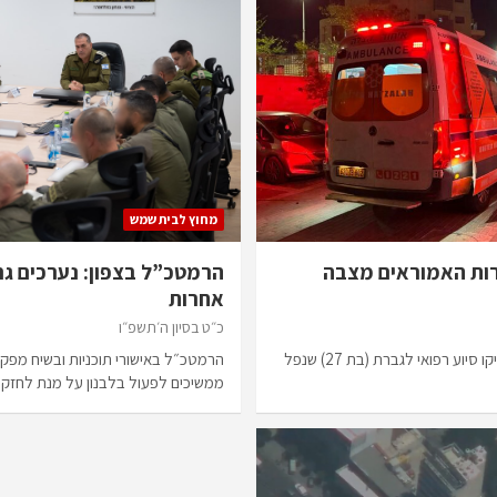
מחוץ לבית שמש
 על בת 27 בשדרות האמוראים מצבה
הרמטכ”ל בצפון: נערכים גם
אחרות
כ״ט בסיון ה׳תשפ״ו
צוותי הרפואה של איחוד הצלה העניקו סיוע רפואי לגברת (בת 27) שנפל
הרמטכ״ל באישורי תוכניות ובשיח מפקדי
ממשיכים לפעול בלבנון על מנת לחזק