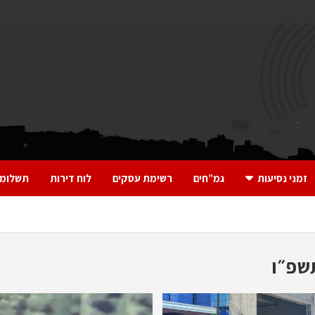
זמני נסיעות
גמ”חים
רשימת עסקים
לוח דירות
תשלומי
שפ״ו