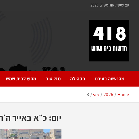
לתוכן
יום שישי, אוגוסט 7, 2026
418 – חדשות בית שמש
כל מה שחדש ומעניין בבית שמש בכלל והחרדית בפרט
מהנעשה בעירנו
בקהילה
מזל טוב
מחוץ לבית שמש
Home
2026
מאי
8
יום:
כ״א באייר ה׳ת