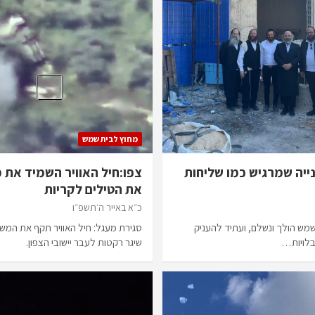
מחוץ לבית שמש
נייה שמרגיש כמו שליחות
צפו:חיל האוויר השמיד את 
את הטילים לקריות
כ״א באייר ה׳תשפ״ו
מש הולך ונשלם, ועתיד להעניק
סגירת מעגל: חיל האוויר תקף את המשג
בלויות…
שיגר רקטות לעבר יישובי הצפון.