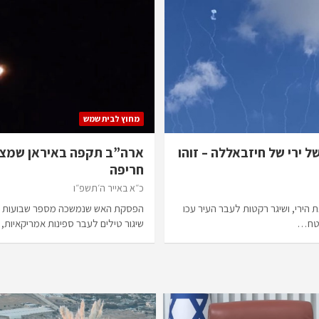
מחוץ לבית שמש
 ירי של חיזבאללה – זוהו
ארה”ב תקפה באיראן שמצי
חריפה
כ״א באייר ה׳תשפ״ו
 הירי, ושיגר רקטות לעבר העיר עכו
הפסקת האש שנמשכה מספר שבועות באי
שטח…
שיגור טילים לעבר ספינות אמריקאיות,