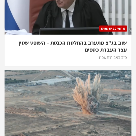
מחוץ לבית שמש
שוב בג"צ מתערב בהחלטת הכנסת – השופט שטין
עצר העברת כספים
כ״ב באב ה׳תשפ״ו