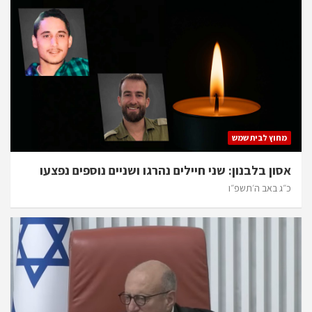
מחוץ לבית שמש
אסון בלבנון: שני חיילים נהרגו ושניים נוספים נפצעו
כ״ג באב ה׳תשפ״ו