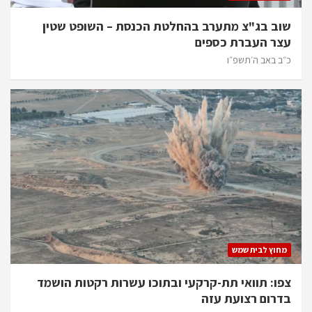
שוב בג"צ מתערב בהחלטת הכנסת – השופט שטין
עצר העברת כספים
כ״ב באב ה׳תשפ״ו
מחוץ לבית שמש
צפו: תוואי תת-קרקעי ובתוכו עשרות רקטות הושמד
בדרום רצועת עזה