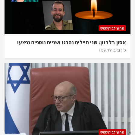
מחוץ לבית שמש
אסון בלבנון: שני חיילים נהרגו ושניים נוספים נפצעו
כ״ג באב ה׳תשפ״ו
מחוץ לבית שמש