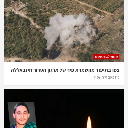
מחוץ לבית שמש
צפו בתיעוד מהשמדת פיר של ארגון הטרור חיזבאללה
כ״ו באב ה׳תשפ״ו