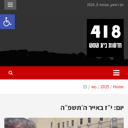
לתוכן
יום ראשון, אוגוסט 9, 2026
פתח 
418 – חדשות בית שמש
כל מה שחדש ומעניין בבית שמש בכלל והחרדית בפרט
Home
2025
מאי
15
יום:
י״ז באייר ה׳תשפ״ה