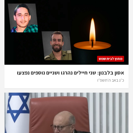
מחוץ לבית שמש
אסון בלבנון: שני חיילים נהרגו ושניים נוספים נפצעו
כ״ג באב ה׳תשפ״ו