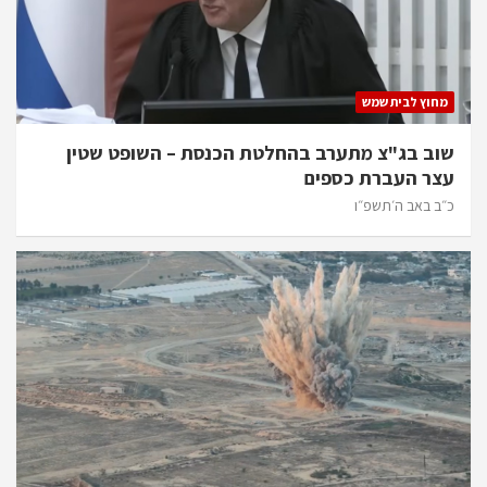
מחוץ לבית שמש
שוב בג"צ מתערב בהחלטת הכנסת – השופט שטין
עצר העברת כספים
כ״ב באב ה׳תשפ״ו