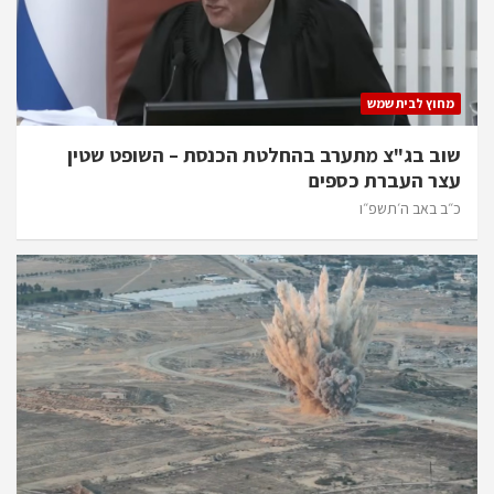
מחוץ לבית שמש
שוב בג"צ מתערב בהחלטת הכנסת – השופט שטין
עצר העברת כספים
כ״ב באב ה׳תשפ״ו