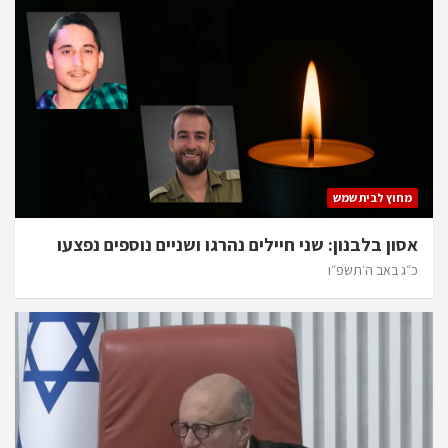
מחוץ לבית שמש
אסון בלבנון: שני חיילים נהרגו ושניים נוספים נפצעו
כ״ג באב ה׳תשפ״ו