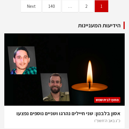
Next
140
…
2
1
הידיעות המעניינות
מחוץ לבית שמש
אסון בלבנון: שני חיילים נהרגו ושניים נוספים נפצעו
כ״ג באב ה׳תשפ״ו