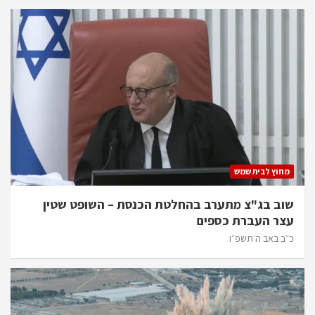
מחוץ לבית שמש
שוב בג"צ מתערב בהחלטת הכנסת – השופט שטין
עצר העברת כספים
כ״ב באב ה׳תשפ״ו