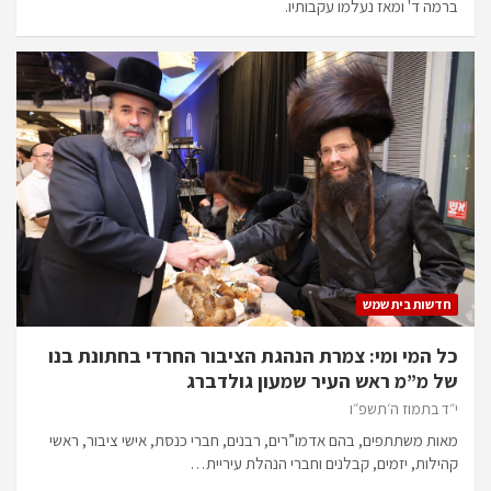
ברמה ד' ומאז נעלמו עקבותיו.
חדשות בית שמש
כל המי ומי: צמרת הנהגת הציבור החרדי בחתונת בנו
של מ”מ ראש העיר שמעון גולדברג
י״ד בתמוז ה׳תשפ״ו
מאות משתתפים, בהם אדמו”רים, רבנים, חברי כנסת, אישי ציבור, ראשי
קהילות, יזמים, קבלנים וחברי הנהלת עיריית…