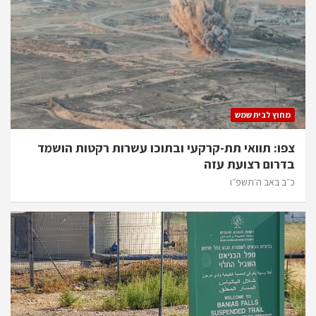
מחוץ לבית שמש
צפו: תוואי תת-קרקעי ובתוכו עשרות רקטות הושמד
בדרום רצועת עזה
כ״ב באב ה׳תשפ״ו