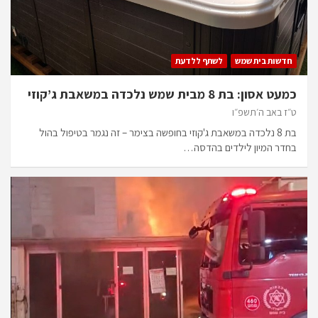
חדשות בית שמש
לשתף ללדעת
כמעט אסון: בת 8 מבית שמש נלכדה במשאבת ג’קוזי
ט״ז באב ה׳תשפ״ו
בת 8 נלכדה במשאבת ג'קוזי בחופשה בצימר – זה נגמר בטיפול בהול
בחדר המיון לילדים בהדסה…