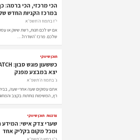
הכי מרכזי, הכי ברמה: כ
במרכז הקניות החדש של
י״ז בתמוז ה׳תשפ״א
אם יש לכם חנות, רשת שיווק או ע
שלכם. מרכז 'השדרה'…
תוכן שיווקי
יצא במבצע מפנק
ג׳ בתמוז ה׳תשפ״א
אתם עסוקים שעה אחרי שעה, בבית ו
רץ, המשימות נוחתות בקצב והמחו
צרכנות
תוכן שיווקי
שערי צדק אישי: המידע ה
ומכל מקום בקליק אחד
כ״ג בסיון ה׳תשפ״א