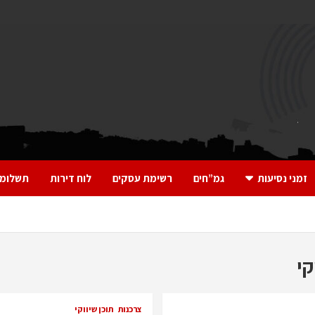
זמני נסיעות
גמ”חים
רשימת עסקים
לוח דירות
תשלומי
קי
צרכנות
תוכן שיווקי