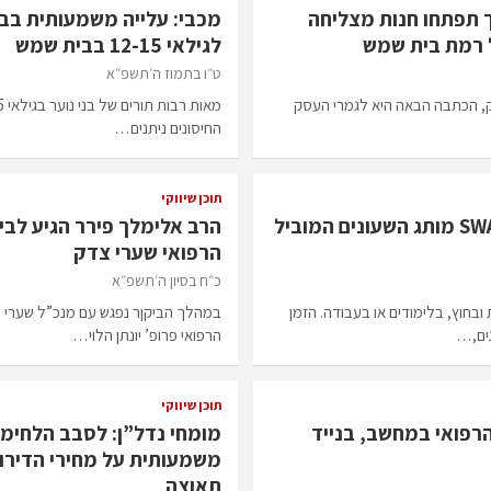
ך תפתחו חנות מצליחה
מכבי: עלייה משמעותית בבי
 רמת בית שמש
לגילאי 12-15 בבית שמש
ט״ו בתמוז ה׳תשפ״א
סק, הכתבה הבאה היא לגמרי העסק
החיסונים ניתנים…
תוכן שיווקי
כששעון פוגש סבון: SWATCH מותג השעונים המוביל
הרב אלימלך פירר הגיע לב
הרפואי שערי צדק
כ״ח בסיון ה׳תשפ״א
בחוץ, בלימודים או בעבודה. הזמן
במהלך הביקןר נפגש עם מנכ”ל שערי צד
גים,…
הרפואי פרופ’ יונתן הלוי…
תוכן שיווקי
רפואי במחשב, בנייד
מומחי נדל”ן: לסבב הלחימ
תאוצה