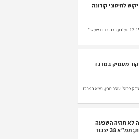
קוש לחיסוני קורונה
מאות רבות תורים של בני נוער בגילאי 12-15 זומנו עד כה בבית שמש *
יקור מעמיק במרכז
ק פרופ’ עופר מרין, נשיא המרכז
ה לא תהיה השפעה
משמעותית על מחירי הדירות; תמ”א 38 יצבור