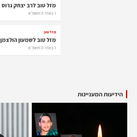
מזל טוב לרב יצחק גרוס 
ו׳ באדר ה׳תשפ״א
מזל טוב
מזל טוב לשמעון הולצמן 
ו׳ באדר ה׳תשפ״א
הידיעות המעניינות