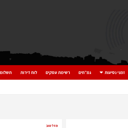
זמני נסיעות
גמ”חים
רשימת עסקים
לוח דירות
תשלומי
מזל טוב