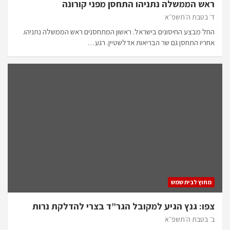
ראש הממשלה נתניהו התחסן מפני קורונה
ד׳ בטבת ה׳תשפ״א
החל מבצע החיסונים בישראל. ראשון המתחסנים ראש הממשלה נתניהו.
אחריו התחסן גם שר הבריאות אדלשטיין. רגע…
מחוץ לבית שמש
צפו: גנץ הגיע למקובל הגר”ד בצרי להדלקת נרות
ב׳ בטבת ה׳תשפ״א