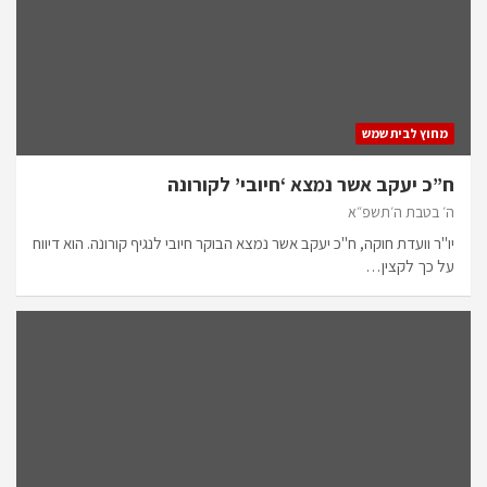
מחוץ לבית שמש
ח”כ יעקב אשר נמצא ‘חיובי’ לקורונה
ה׳ בטבת ה׳תשפ״א
יו"ר וועדת חוקה, ח"כ יעקב אשר נמצא הבוקר חיובי לנגיף קורונה. הוא דיווח
על כך לקצין…