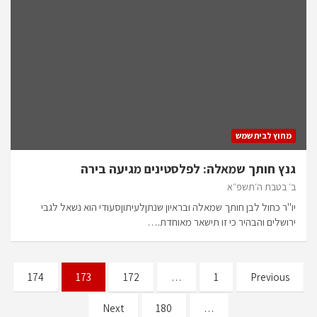
מחוץ לבית שמש
גנץ חותך שמאלה: לפלסטינים מגיעה בירה
ב׳ בטבת ה׳תשפ״א
יו"ר כחול לבן חותך שמאלה ובראיון שנתןלעיתוןסעודי הוא נשאל לגבי
ירושלים והבהיר כי זו תישאר מאוחדת.…
174
173
172
…
1
Previous
Next
180
…