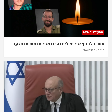
מחוץ לבית שמש
אסון בלבנון: שני חיילים נהרגו ושניים נוספים נפצעו
כ״ג באב ה׳תשפ״ו