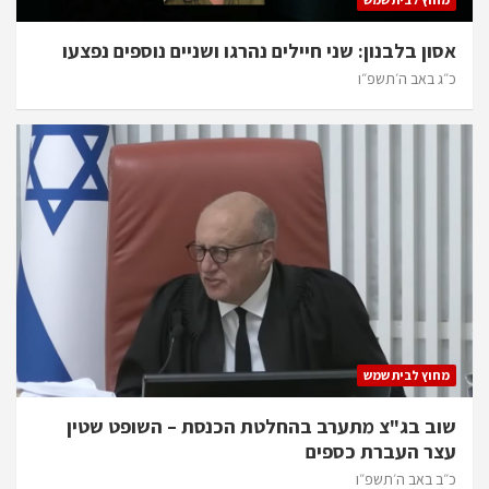
אסון בלבנון: שני חיילים נהרגו ושניים נוספים נפצעו
כ״ג באב ה׳תשפ״ו
מחוץ לבית שמש
שוב בג"צ מתערב בהחלטת הכנסת – השופט שטין
עצר העברת כספים
כ״ב באב ה׳תשפ״ו