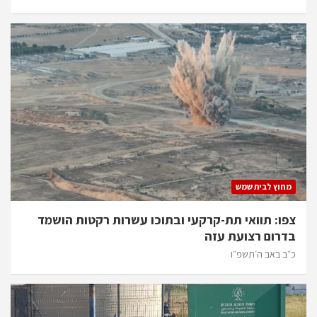
מחוץ לבית שמש
צפו: תוואי תת-קרקעי ובתוכו עשרות רקטות הושמד
בדרום רצועת עזה
כ״ב באב ה׳תשפ״ו