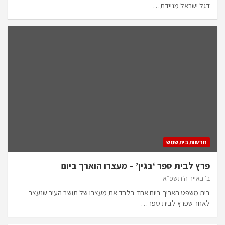
דגל ישראל מניידת…
חדשות בית שמש
פרץ לבית ספר ‘בגין’ – מעצרו הוארך ביום
ב׳ באייר ה׳תשפ״א
בית משפט האריך ביום אחד בלבד את מעצרו של תושב העיר שנעצר
לאחר שפרץ לבית ספר…